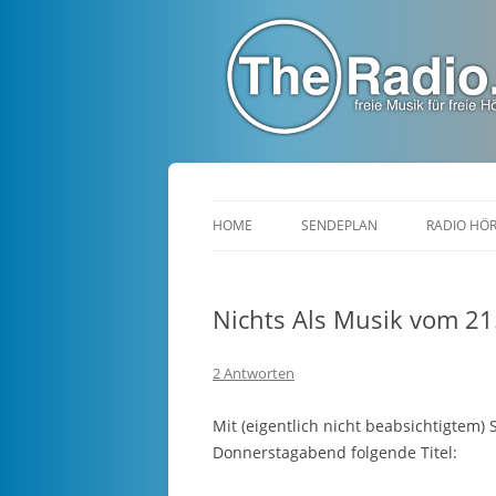
TheRadio.CC
Euer Creative Commons Radio
HOME
SENDEPLAN
RADIO HÖ
Nichts Als Musik vom 21
2 Antworten
Mit (eigentlich nicht beabsichtigtem)
Donnerstagabend folgende Titel: