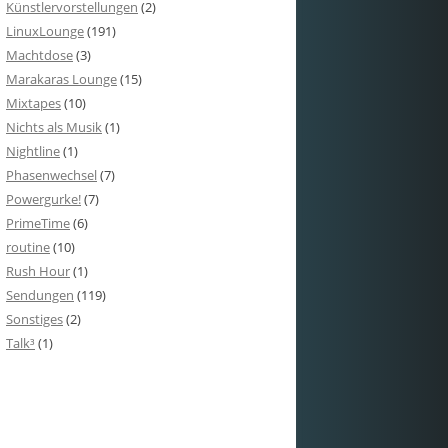
Künstlervorstellungen
(2)
LinuxLounge
(191)
Machtdose
(3)
Marakaras Lounge
(15)
Mixtapes
(10)
Nichts als Musik
(1)
Nightline
(1)
Phasenwechsel
(7)
Powergurke!
(7)
PrimeTime
(6)
routine
(10)
Rush Hour
(1)
Sendungen
(119)
Sonstiges
(2)
Talk³
(1)