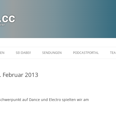
Zum
Inhalt
REN
SEI DABEI!
SENDUNGEN
PODCASTPORTAL
TE
springen
CHAT
DIASPORANIGHT
. Februar 2013
FALDRIANS FEIERABEND
LINUXLOUNGE
MARAKARAS LOUNGE SHOW
 Schwerpunkt auf Dance und Electro spielten wir am
KINOTOPIA