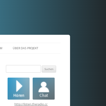
AM
ÜBER DAS PROJEKT
Suchen
nach:
http://listen.theradio.cc