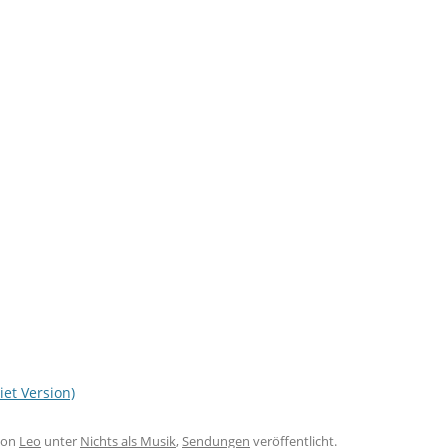
MIXTAPES
POWERGURKE!
PRIMETIME
CONGRESS TAGESBERICHTE
EINGESTELLTE SENDUNGEN
ELECTRIFIED
MACHTDOSE
DER SPIELEA
iet Version)
on
Leo
unter
Nichts als Musik
,
Sendungen
veröffentlicht.