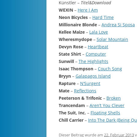
Künstler –
Titel&Download
WEXIN
–
Here I Am
Neon Bicycles
–
Hard Time
Millionaire Blonde
–
Andrea Si Sposa
Kellee Maize
–
Lala Love
Wheresmydope
–
Solar Mountain
Devyn Rose
–
Heartbeat
State Shirt
–
Computer
Sunwill
–
The Highlights
Isaac Thompson
–
Couch Song
Bryyn
–
Galapagos Island
Rapture
–
N’Surgent
Mate
–
Reflections
Peeterson & Trifonic
–
Broken
Trancendam
–
Aren’t You Clever
The Suit, Inc.
–
Floating Shells
Chill Carrier
–
Into The Dark (Being Qu
Dieser Beitrag wurde am
22. Februar 2013
v