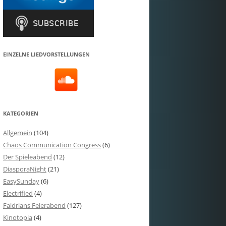
EINZELNE LIEDVORSTELLUNGEN
KATEGORIEN
Allgemein
(104)
Chaos Communication Congress
(6)
Der Spieleabend
(12)
DiasporaNight
(21)
EasySunday
(6)
Electrified
(4)
Faldrians Feierabend
(127)
Kinotopia
(4)