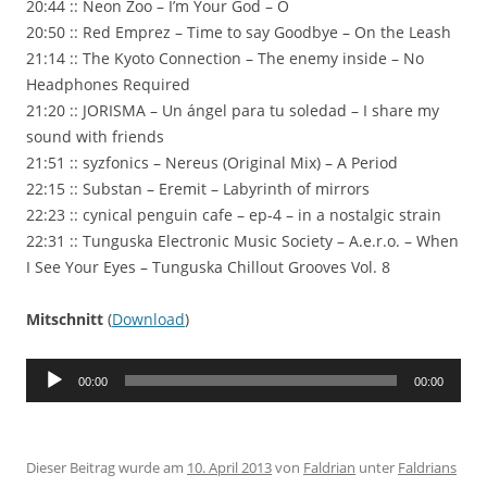
20:44 :: Neon Zoo – I’m Your God – O
20:50 :: Red Emprez – Time to say Goodbye – On the Leash
21:14 :: The Kyoto Connection – The enemy inside – No
Headphones Required
21:20 :: JORISMA – Un ángel para tu soledad – I share my
sound with friends
21:51 :: syzfonics – Nereus (Original Mix) – A Period
22:15 :: Substan – Eremit – Labyrinth of mirrors
22:23 :: cynical penguin cafe – ep-4 – in a nostalgic strain
22:31 :: Tunguska Electronic Music Society – A.e.r.o. – When
I See Your Eyes – Tunguska Chillout Grooves Vol. 8
Mitschnitt
(
Download
)
Audio-
00:00
00:00
Player
Dieser Beitrag wurde am
10. April 2013
von
Faldrian
unter
Faldrians