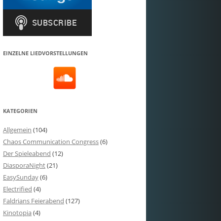
EINZELNE LIEDVORSTELLUNGEN
KATEGORIEN
Allgemein
(104)
Chaos Communication Congress
(6)
Der Spieleabend
(12)
DiasporaNight
(21)
EasySunday
(6)
Electrified
(4)
Faldrians Feierabend
(127)
Kinotopia
(4)