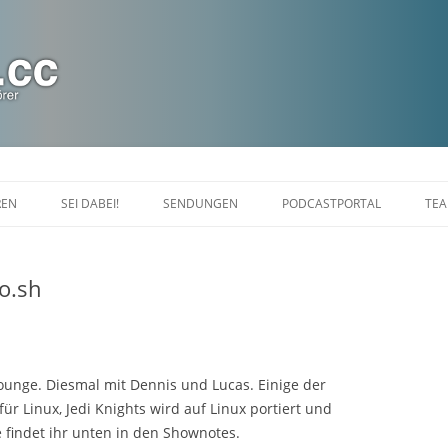
Zum
Inhalt
REN
SEI DABEI!
SENDUNGEN
PODCASTPORTAL
TE
springen
CHAT
DIASPORANIGHT
o.sh
FALDRIANS FEIERABEND
LINUXLOUNGE
MARAKARAS LOUNGE SHOW
unge. Diesmal mit Dennis und Lucas. Einige der
 Linux, Jedi Knights wird auf Linux portiert und
KINOTOPIA
findet ihr unten in den Shownotes.