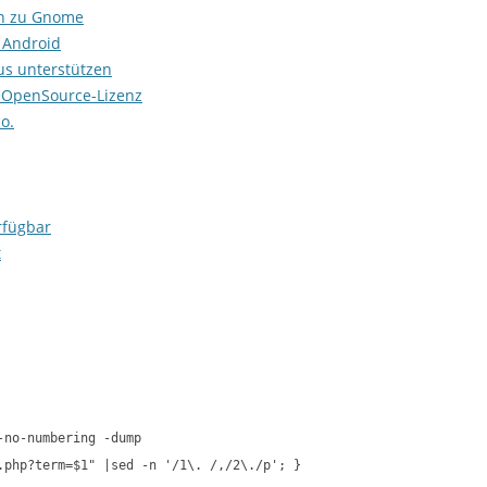
on zu Gnome
 Android
us unterstützen
r OpenSource-Lizenz
o.
rfügbar
t
-no-numbering -dump
.php?term=$1" |sed -n '/1\. /,/2\./p'; }