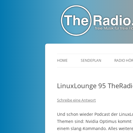
TheRadio.CC
Euer Creative Commons Radio
HOME
SENDEPLAN
RADIO HÖ
LinuxLounge 95 TheRadi
Schreibe eine Antwort
Und schon wieder Podcast der LinuxLo
Themen sind: Nvidia Optimus kommt für
einem slang-Kommando. Alles weitere 