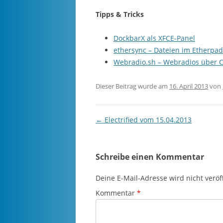
Tipps & Tricks
DockbarX als XFCE-Panel
ethersync – Dateien im Etherpad
Webradio.sh – Webradios über CL
Dieser Beitrag wurde am
16. April 2013
von
Beitragsnavigation
←
Electrified vom 15.04.2013
Schreibe einen Kommentar
Deine E-Mail-Adresse wird nicht veröff
Kommentar
*