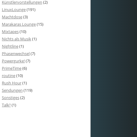
Künstlervorstellungen
(2)
LinuxLounge
(191)
Machtdose
(3)
Marakaras Lounge
(15)
Mixtapes
(10)
Nichts als Musik
(1)
Nightline
(1)
Phasenwechsel
(7)
Powergurke!
(7)
PrimeTime
(6)
routine
(10)
Rush Hour
(1)
Sendungen
(119)
Sonstiges
(2)
Talk³
(1)