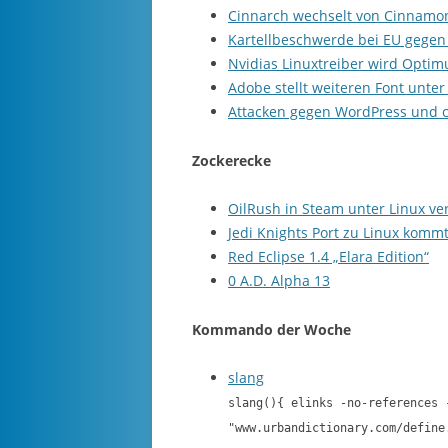
Cinnarch wechselt von Cinnam
Kartellbeschwerde bei EU gegen
Nvidias Linuxtreiber wird Optim
Adobe stellt weiteren Font unte
Attacken gegen WordPress und c
Zockerecke
OilRush in Steam unter Linux ve
Jedi Knights Port zu Linux komm
Red Eclipse 1.4 „Elara Edition“
0 A.D. Alpha 13
Kommando der Woche
slang
slang(){ elinks -no-references 
"www.urbandictionary.com/define