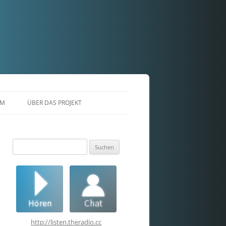
AM
ÜBER DAS PROJEKT
Suchen
nach:
http://listen.theradio.cc