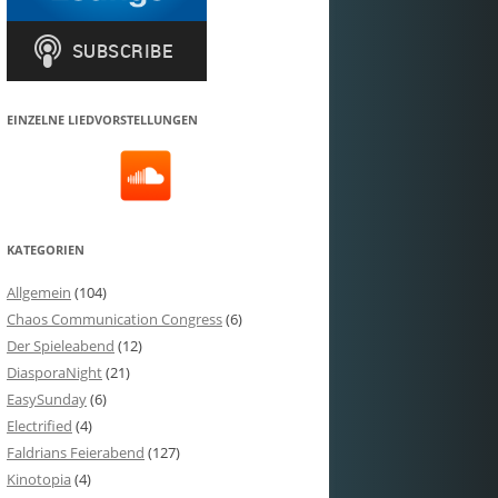
EINZELNE LIEDVORSTELLUNGEN
KATEGORIEN
Allgemein
(104)
Chaos Communication Congress
(6)
Der Spieleabend
(12)
DiasporaNight
(21)
EasySunday
(6)
Electrified
(4)
Faldrians Feierabend
(127)
Kinotopia
(4)