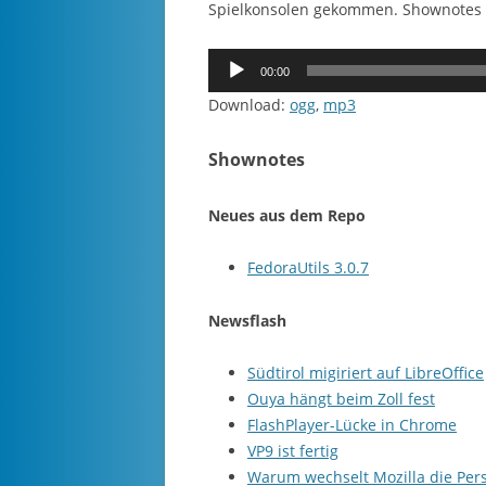
Spielkonsolen gekommen. Shownotes un
Audio-
00:00
Player
Download:
ogg
,
mp3
Shownotes
Neues aus dem Repo
FedoraUtils 3.0.7
Newsflash
Südtirol migiriert auf LibreOffice
Ouya hängt beim Zoll fest
FlashPlayer-Lücke in Chrome
VP9 ist fertig
Warum wechselt Mozilla die Per