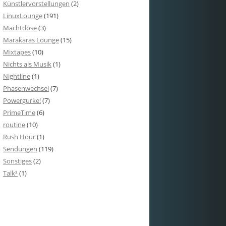
Künstlervorstellungen
(2)
LinuxLounge
(191)
Machtdose
(3)
Marakaras Lounge
(15)
Mixtapes
(10)
Nichts als Musik
(1)
Nightline
(1)
Phasenwechsel
(7)
Powergurke!
(7)
PrimeTime
(6)
routine
(10)
Rush Hour
(1)
Sendungen
(119)
Sonstiges
(2)
Talk³
(1)