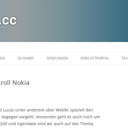
Zum
Inhalt
REN
SEI DABEI!
SENDUNGEN
PODCASTPORTAL
TE
springen
CHAT
DIASPORANIGHT
roll Nokia
FALDRIANS FEIERABEND
LINUXLOUNGE
MARAKARAS LOUNGE SHOW
nd Lucas unter anderem über WebM, speziell den
 dagegen vorgeht. Ansonsten geht es auch noch um
KINOTOPIA
Zoll und irgendwie sind wir auch auf das Thema