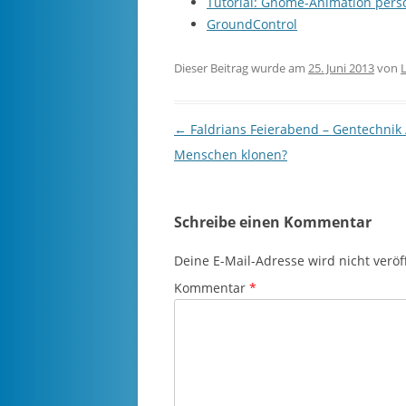
Tutorial: Gnome-Animation perso
GroundControl
Dieser Beitrag wurde am
25. Juni 2013
von
Beitragsnavigation
←
Faldrians Feierabend – Gentechnik 
Menschen klonen?
Schreibe einen Kommentar
Deine E-Mail-Adresse wird nicht veröff
Kommentar
*