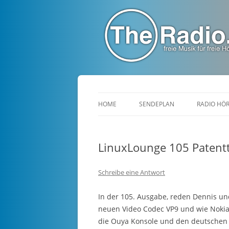
TheRadio.CC
Euer Creative Commons Radio
HOME
SENDEPLAN
RADIO HÖ
LinuxLounge 105 Patentt
Schreibe eine Antwort
In der 105. Ausgabe, reden Dennis u
neuen Video Codec VP9 und wie Nokia
die Ouya Konsole und den deutschen 