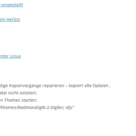
 eingestellt
 im Herbst
nter Linux
dige Kopiervorgänge reparieren – kopiert alle Dateien ,
tei nicht existiert.
n Themes starten:
/themes/Redmond/gtk-2.0/gtkrc idjc“