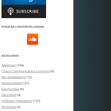
EINZELNE LIEDVORSTELLUNGEN
KATEGORIEN
Allgemein
(104)
Chaos Communication Congress
(6)
Der Spieleabend
(12)
DiasporaNight
(21)
EasySunday
(6)
Electrified
(4)
Faldrians Feierabend
(127)
Kinotopia
(4)