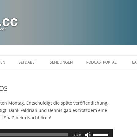
Zum
Inhalt
REN
SEI DABEI!
SENDUNGEN
PODCASTPORTAL
TE
springen
CHAT
DIASPORANIGHT
hOS
FALDRIANS FEIERABEND
LINUXLOUNGE
ten Montag. Entschuldigt die späte veröffentlichung,
tigt. Dank Faldrian und Dennis gab es trotzdem eine
MARAKARAS LOUNGE SHOW
iel Spaß beim Nachhören!
KINOTOPIA
Pfeiltasten
00:00