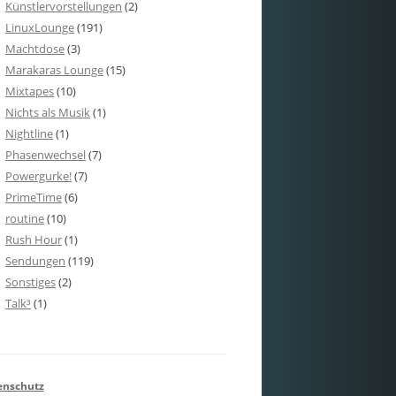
Künstlervorstellungen
(2)
LinuxLounge
(191)
Machtdose
(3)
Marakaras Lounge
(15)
Mixtapes
(10)
Nichts als Musik
(1)
Nightline
(1)
Phasenwechsel
(7)
Powergurke!
(7)
PrimeTime
(6)
routine
(10)
Rush Hour
(1)
Sendungen
(119)
Sonstiges
(2)
Talk³
(1)
enschutz