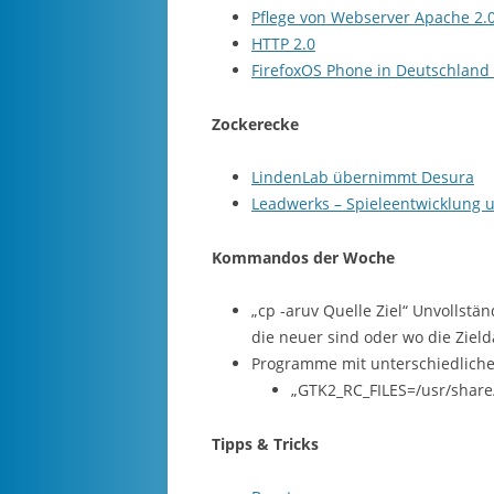
Pflege von Webserver Apache 2.0
HTTP 2.0
FirefoxOS Phone in Deutschland
Zockerecke
LindenLab übernimmt Desura
Leadwerks – Spieleentwicklung u
Kommandos der Woche
„cp -aruv Quelle Ziel“ Unvollstän
die neuer sind oder wo die Zielda
Programme mit unterschiedliche
„GTK2_RC_FILES=/usr/share
Tipps & Tricks