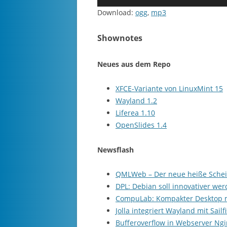
Player
Download:
ogg
,
mp3
Shownotes
Neues aus dem Repo
XFCE-Variante von LinuxMint 15
Wayland 1.2
Liferea 1.10
OpenSlides 1.4
Newsflash
QMLWeb – Der neue heiße Sche
DPL: Debian soll innovativer wer
CompuLab: Kompakter Desktop 
Jolla integriert Wayland mit Sail
Bufferoverflow in Webserver Ngi