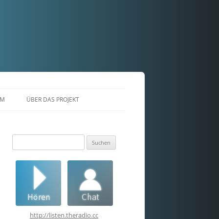
AM
ÜBER DAS PROJEKT
Suchen
nach:
http://listen.theradio.cc