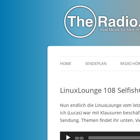
TheRadio.CC
Euer Creative Commons Radio
HOME
SENDEPLAN
RADIO HÖ
LinuxLounge 108 Selfis
Nun endlich die LinuxLounge vom letz
ich (Lucas) war mit Klausuren beschäf
Sendung. Themen findet ihr unten. V
Audio-
00:00