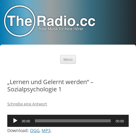
TheRadio.CC
Euer Creative Commons Radio
Zum
Menü
Inhalt
springen
„Lernen und Gelernt werden“ –
Sozialpsychologie 1
Schreibe eine Antwort
Audio-
00:00
00:00
Player
Download:
OGG
,
MP3
,