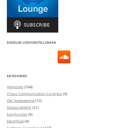
EINZELNE LIEDVORSTELLUNGEN
KATEGORIEN
Allgemein
(104)
Chaos Communication Congress
(6)
Der Spieleabend
(12)
DiasporaNight
(21)
EasySunday
(6)
Electrified
(4)
Faldrians Feierabend
(127)