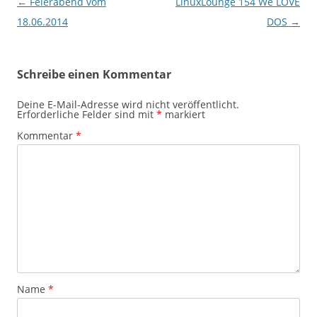
Beitragsnavigation
←
Feierabend vom
LinuxLounge 154 We LÖVE
18.06.2014
DOS
→
Schreibe einen Kommentar
Deine E-Mail-Adresse wird nicht veröffentlicht.
Erforderliche Felder sind mit
*
markiert
Kommentar
*
Name
*