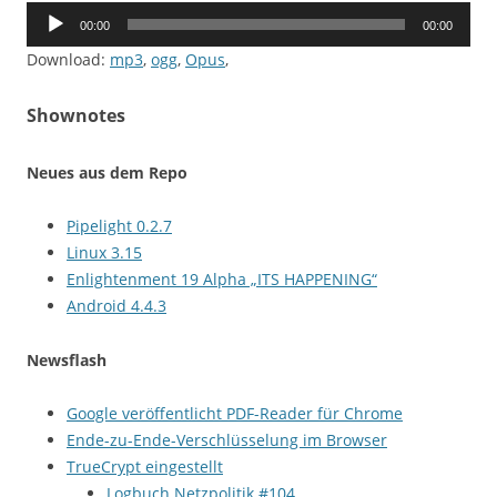
Audio-
00:00
00:00
Player
Download:
mp3
,
ogg
,
Opus
,
Shownotes
Neues aus dem Repo
Pipelight 0.2.7
Linux 3.15
Enlightenment 19 Alpha „ITS HAPPENING“
Android 4.4.3
Newsflash
Google veröffentlicht PDF-Reader für Chrome
Ende-zu-Ende-Verschlüsselung im Browser
TrueCrypt eingestellt
Logbuch Netzpolitik #104