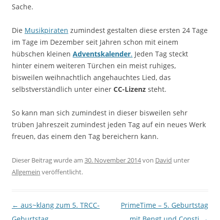
Sache.
Die
Musikpiraten
zumindest gestalten diese ersten 24 Tage
im Tage im Dezember seit Jahren schon mit einem
hübschen kleinen
Adventskalender
.
Jeden Tag steckt
hinter einem weiteren Türchen ein meist ruhiges,
bisweilen weihnachtlich angehauchtes Lied, das
selbstverständlich unter einer
CC-Lizenz
steht.
So kann man sich zumindest in dieser bisweilen sehr
trüben Jahreszeit zumindest jeden Tag auf ein neues Werk
freuen, das einem den Tag bereichern kann.
Dieser Beitrag wurde am
30. November 2014
von
David
unter
Allgemein
veröffentlicht.
Beitragsnavigation
←
aus~klang zum 5. TRCC-
PrimeTime – 5. Geburtstag
Geburtstag
mit Bengt und Consti
→