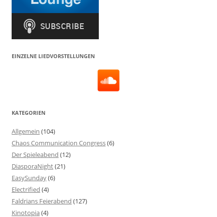
EINZELNE LIEDVORSTELLUNGEN
KATEGORIEN
Allgemein
(104)
Chaos Communication Congress
(6)
Der Spieleabend
(12)
DiasporaNight
(21)
EasySunday
(6)
Electrified
(4)
Faldrians Feierabend
(127)
Kinotopia
(4)