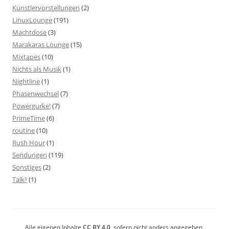
Künstlervorstellungen
(2)
LinuxLounge
(191)
Machtdose
(3)
Marakaras Lounge
(15)
Mixtapes
(10)
Nichts als Musik
(1)
Nightline
(1)
Phasenwechsel
(7)
Powergurke!
(7)
PrimeTime
(6)
routine
(10)
Rush Hour
(1)
Sendungen
(119)
Sonstiges
(2)
Talk³
(1)
Alle eigenen Inhalte
CC BY 4.0
, sofern nicht anders angegeben.