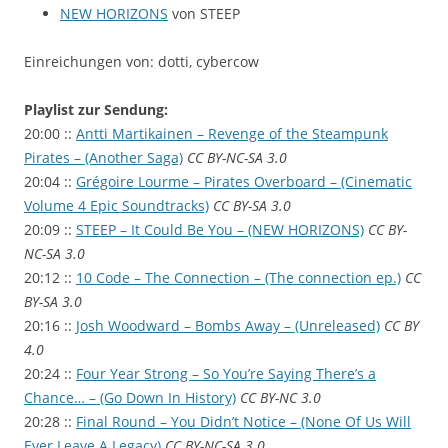
NEW HORIZONS
von STEEP
Einreichungen von: dotti, cybercow
Playlist zur Sendung:
20:00 ::
Antti Martikainen – Revenge of the Steampunk
Pirates – (Another Saga)
CC BY-NC-SA 3.0
20:04 ::
Grégoire Lourme – Pirates Overboard – (Cinematic
Volume 4 Epic Soundtracks)
CC BY-SA 3.0
20:09 ::
STEEP – It Could Be You – (NEW HORIZONS)
CC BY-
NC-SA 3.0
20:12 ::
10 Code – The Connection – (The connection ep.)
CC
BY-SA 3.0
20:16 ::
Josh Woodward – Bombs Away – (Unreleased)
CC BY
4.0
20:24 ::
Four Year Strong – So You’re Saying There’s a
Chance… – (Go Down In History)
CC BY-NC 3.0
20:28 ::
Final Round – You Didn’t Notice – (None Of Us Will
Ever Leave A Legacy)
CC BY-NC-SA 3.0