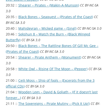
20:32 ::
Shearer – Pirates – (Makin-A-Munson)
CC BY-NC-SA
3.0
20:35 ::
Black Bones – Seaquest – (Pirates of the Coast)
CC
BY-NC-SA 3.0
20:40 ::
Mahidevran – Wicked game – (Singl)
CC BY-NC-SA 3.0
20:46 ::
Sekshun 8 – Watch the Burn – (Black Winged
Butterfly)
CC BY-SA 3.0
20:50 ::
Black Bones – The Rattling Bones Of Gill Mc Gee –
(Pirates of the Coast)
CC BY-NC-SA 3.0
20:54 ::
Shearer – Pirate Anthem – (Monument)
CC BY-NC-SA
3.0
20:58 ::
White Owl – Rising Of The Moon – (Pepper)
CC BY-SA
3.0
21:00 ::
Ceili Moss – Ship of fools – (Excerpts from the 3
official CDs)
CC BY-SA 3.0
21:04 ::
Wooden Legs – David & Goliath – (If it doesn’t last
forever…)
CC BY-SA 3.0
21:11 ::
The Sovereigns – Pirate Mutiny – (Pick It Up!)
CC BY-