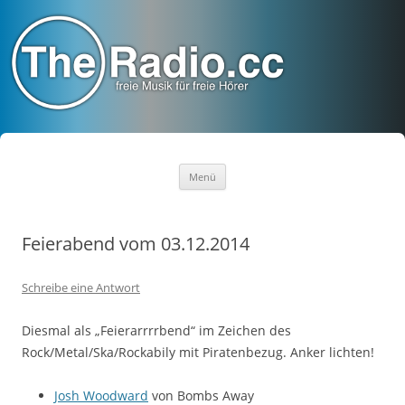
TheRadio.CC
Euer Creative Commons Radio
Zum
Menü
Inhalt
springen
Feierabend vom 03.12.2014
Schreibe eine Antwort
Diesmal als „Feierarrrrbend“ im Zeichen des
Rock/Metal/Ska/Rockabily mit Piratenbezug. Anker lichten!
Josh Woodward
von Bombs Away