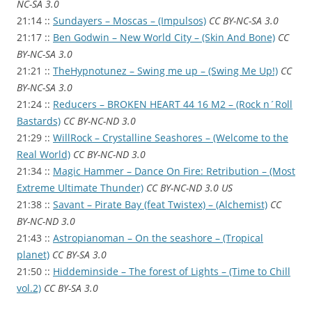
NC-SA 3.0
21:14 ::
Sundayers – Moscas – (Impulsos)
CC BY-NC-SA 3.0
21:17 ::
Ben Godwin – New World City – (Skin And Bone)
CC
BY-NC-SA 3.0
21:21 ::
TheHypnotunez – Swing me up – (Swing Me Up!)
CC
BY-NC-SA 3.0
21:24 ::
Reducers – BROKEN HEART 44 16 M2 – (Rock n´Roll
Bastards)
CC BY-NC-ND 3.0
21:29 ::
WillRock – Crystalline Seashores – (Welcome to the
Real World)
CC BY-NC-ND 3.0
21:34 ::
Magic Hammer – Dance On Fire: Retribution – (Most
Extreme Ultimate Thunder)
CC BY-NC-ND 3.0 US
21:38 ::
Savant – Pirate Bay (feat Twistex) – (Alchemist)
CC
BY-NC-ND 3.0
21:43 ::
Astropianoman – On the seashore – (Tropical
planet)
CC BY-SA 3.0
21:50 ::
Hiddeminside – The forest of Lights – (Time to Chill
vol.2)
CC BY-SA 3.0