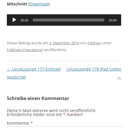
Mitschnitt
(
Download
)
Audio-
00:00
00:00
Player
Dieser Beitrag wurde am
3. Dezember 2014
von
Faldrian
unter
Faldrians Feierabend
veröffentlicht.
Beitragsnavigation
←
LinuxLounge 177 Echtzeit
LinuxLounge 178 iPad Limbo
JavaScript
→
Schreibe einen Kommentar
Deine E-Mail-Adresse wird nicht veröffentlicht.
Erforderliche Felder sind mit
*
markiert
Kommentar
*