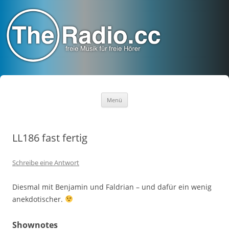
TheRadio.CC
Euer Creative Commons Radio
Zum
Menü
Inhalt
springen
LL186 fast fertig
Schreibe eine Antwort
Diesmal mit Benjamin und Faldrian – und dafür ein wenig
anekdotischer.
Shownotes