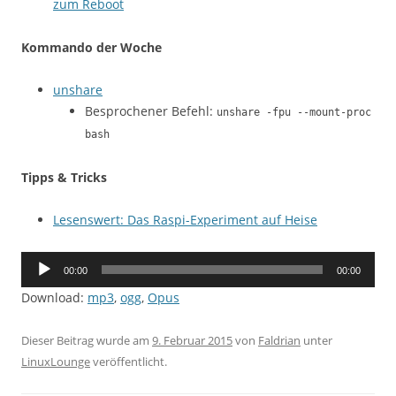
zum Reboot
Kommando der Woche
unshare
Besprochener Befehl:
unshare -fpu --mount-proc
bash
Tipps & Tricks
Lesenswert: Das Raspi-Experiment auf Heise
Audio-
00:00
00:00
Player
Download:
mp3
,
ogg
,
Opus
Dieser Beitrag wurde am
9. Februar 2015
von
Faldrian
unter
LinuxLounge
veröffentlicht.