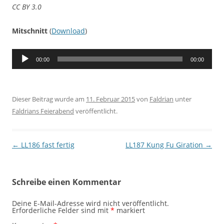
CC BY 3.0
Mitschnitt
(
Download
)
Audio-
00:00
00:00
Player
Dieser Beitrag wurde am
11. Februar 2015
von
Faldrian
unter
Faldrians Feierabend
veröffentlicht.
Beitragsnavigation
←
LL186 fast fertig
LL187 Kung Fu Giration
→
Schreibe einen Kommentar
Deine E-Mail-Adresse wird nicht veröffentlicht.
Erforderliche Felder sind mit
*
markiert