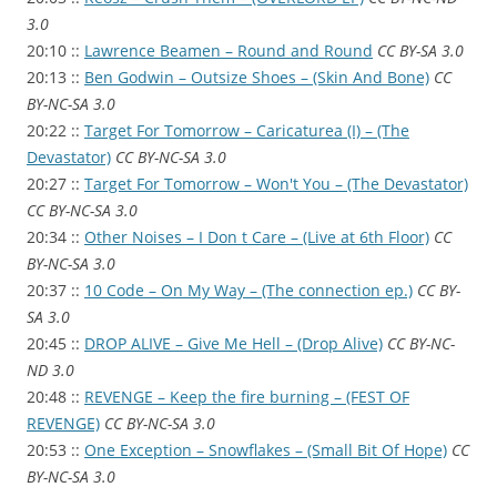
3.0
20:10 ::
Lawrence Beamen – Round and Round
CC BY-SA 3.0
20:13 ::
Ben Godwin – Outsize Shoes – (Skin And Bone)
CC
BY-NC-SA 3.0
20:22 ::
Target For Tomorrow – Caricaturea (I) – (The
Devastator)
CC BY-NC-SA 3.0
20:27 ::
Target For Tomorrow – Won't You – (The Devastator)
CC BY-NC-SA 3.0
20:34 ::
Other Noises – I Don t Care – (Live at 6th Floor)
CC
BY-NC-SA 3.0
20:37 ::
10 Code – On My Way – (The connection ep.)
CC BY-
SA 3.0
20:45 ::
DROP ALIVE – Give Me Hell – (Drop Alive)
CC BY-NC-
ND 3.0
20:48 ::
REVENGE – Keep the fire burning – (FEST OF
REVENGE)
CC BY-NC-SA 3.0
20:53 ::
One Exception – Snowflakes – (Small Bit Of Hope)
CC
BY-NC-SA 3.0