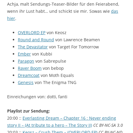
Achja, malt Sendungs-Teaser-Bilder für den Feierabend,
wenn ihr Lust habt… und schickt sie mir. Sowas wie
das
hier
.
OVERLORD EP
von Keosz
Round and Round
von Lawrence Beamen
The Devastator
von Target For Tomorrow
Ember
von Kubbi
Paragon
von Sabrepulse
Raver Boom
von bebop
Dreamcoat
von Moth Equals
Genesis
von The Enigma TNG
Einreichungen von: dotti, fanti
Playlist zur Sendung:
20:00 ::
Everlasting Dream – Chapter 16 : Never ending
story II – (At tribute to a hero – The Story II)
CC BY-NC-SA 3.0
20:03 ::
Keosz – Crush Them – (OVERLORD EP)
CC BY-NC-ND