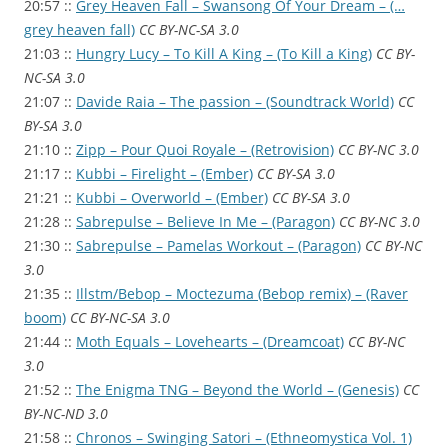
20:57 ::
Grey Heaven Fall – Swansong Of Your Dream – (…
grey heaven fall)
CC BY-NC-SA 3.0
21:03 ::
Hungry Lucy – To Kill A King – (To Kill a King)
CC BY-
NC-SA 3.0
21:07 ::
Davide Raia – The passion – (Soundtrack World)
CC
BY-SA 3.0
21:10 ::
Zipp – Pour Quoi Royale – (Retrovision)
CC BY-NC 3.0
21:17 ::
Kubbi – Firelight – (Ember)
CC BY-SA 3.0
21:21 ::
Kubbi – Overworld – (Ember)
CC BY-SA 3.0
21:28 ::
Sabrepulse – Believe In Me – (Paragon)
CC BY-NC 3.0
21:30 ::
Sabrepulse – Pamelas Workout – (Paragon)
CC BY-NC
3.0
21:35 ::
Illstm/Bebop – Moctezuma (Bebop remix) – (Raver
boom)
CC BY-NC-SA 3.0
21:44 ::
Moth Equals – Lovehearts – (Dreamcoat)
CC BY-NC
3.0
21:52 ::
The Enigma TNG – Beyond the World – (Genesis)
CC
BY-NC-ND 3.0
21:58 ::
Chronos – Swinging Satori – (Ethneomystica Vol. 1)