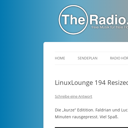
TheRadio.CC
Euer Creative Commons Radio
HOME
SENDEPLAN
RADIO HÖ
LinuxLounge 194 Resize
Schreibe eine Antwort
Die „kurze“ Editition. Faldrian und 
Minuten rausgepresst. Viel Spaß.