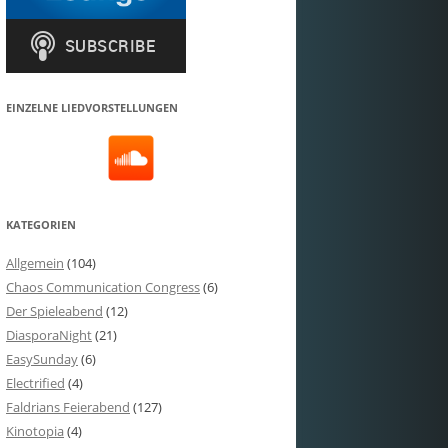
EINZELNE LIEDVORSTELLUNGEN
KATEGORIEN
Allgemein
(104)
Chaos Communication Congress
(6)
Der Spieleabend
(12)
DiasporaNight
(21)
EasySunday
(6)
Electrified
(4)
Faldrians Feierabend
(127)
Kinotopia
(4)