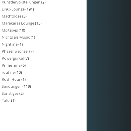
Künstlervorstellungen
(2)
LinuxLounge
(191)
Machtdose
(3)
Marakaras Lounge
(15)
Mixtapes
(10)
Nichts als Musik
(1)
Nightline
(1)
Phasenwechsel
(7)
Powergurke!
(7)
PrimeTime
(6)
routine
(10)
Rush Hour
(1)
Sendungen
(119)
Sonstiges
(2)
Talk³
(1)