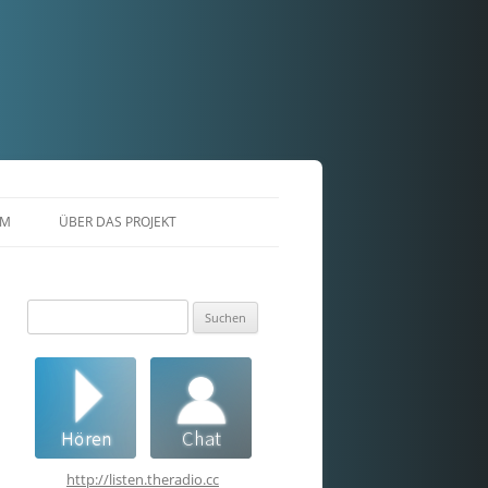
AM
ÜBER DAS PROJEKT
Suchen
nach:
http://listen.theradio.cc