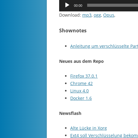
Audio-
00:00
Player
Download:
mp3
,
ogg
,
Opus
,
Shownotes
Anleitung um verschlüsselte Part
Neues aus dem Repo
Firefox 37.0.1
Chrome 42
Linux 4.0
Docker 1.6
Newsflash
Alte Lücke in Xorg
Ext4 soll Verschlüsselung beko