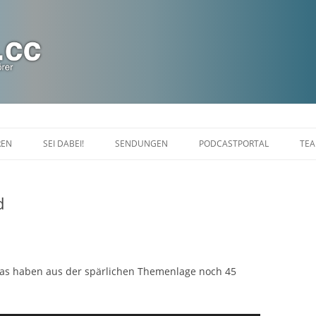
Zum
Inhalt
REN
SEI DABEI!
SENDUNGEN
PODCASTPORTAL
TE
springen
CHAT
DIASPORANIGHT
d
FALDRIANS FEIERABEND
LINUXLOUNGE
MARAKARAS LOUNGE SHOW
Lucas haben aus der spärlichen Themenlage noch 45
KINOTOPIA