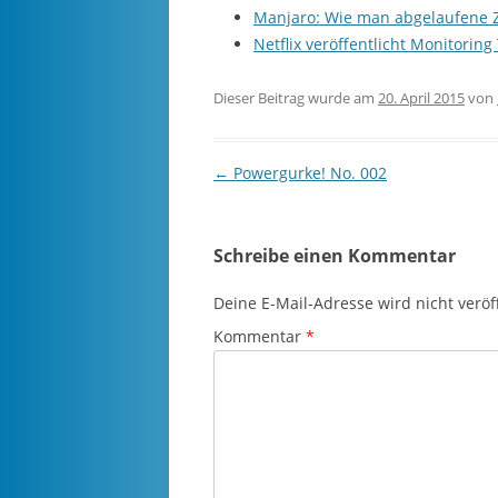
Manjaro: Wie man abgelaufene Zer
Netflix veröffentlicht Monitoring
Dieser Beitrag wurde am
20. April 2015
von
Beitragsnavigation
←
Powergurke! No. 002
Schreibe einen Kommentar
Deine E-Mail-Adresse wird nicht veröff
Kommentar
*