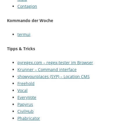
Contagion
Kommando der Woche
termui
Tipps & Tricks
pyregex.com – regex-tester im Browser
Krunner – Command interface
showyourplaces (SYP) – Location CMS
Freehold
Vocal
EveryVote
Papyrus
CivilHub
Phabricator