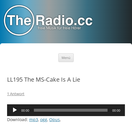
TheRadio.CC
Euer Creative Commons Radio
Zum
Menü
Inhalt
springen
LL195 The MS-Cake Is A Lie
1 Antwort
Audio-
00:00
00:00
Player
Download:
mp3
,
ogg
,
Opus
,