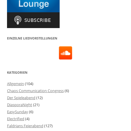
EINZELNE LIEDVORSTELLUNGEN
KATEGORIEN
Allgemein
(104)
Chaos Communication Congress
(6)
Der Spieleabend
(12)
DiasporaNight
(21)
EasySunday
(6)
Electrified
(4)
Faldrians Feierabend
(127)