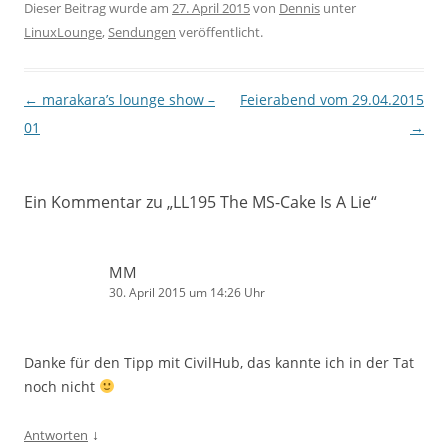
Dieser Beitrag wurde am
27. April 2015
von
Dennis
unter
LinuxLounge
,
Sendungen
veröffentlicht.
Beitragsnavigation
←
marakara’s lounge show –
Feierabend vom 29.04.2015
01
→
Ein Kommentar zu „
LL195 The MS-Cake Is A Lie
“
MM
30. April 2015 um 14:26 Uhr
Danke für den Tipp mit CivilHub, das kannte ich in der Tat
noch nicht
↓
Antworten