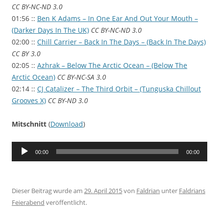
CC BY-NC-ND 3.0
01:56 ::
Ben K Adams – In One Ear And Out Your Mouth –
(Darker Days In The UK)
CC BY-NC-ND 3.0
02:00 ::
Chill Carrier – Back In The Days – (Back In The Days)
CC BY 3.0
02:05 ::
Azhrak – Below The Arctic Ocean – (Below The
Arctic Ocean)
CC BY-NC-SA 3.0
02:14 ::
CJ Catalizer – The Third Orbit – (Tunguska Chillout
Grooves X)
CC BY-ND 3.0
Mitschnitt
(
Download
)
Audio-
00:00
00:00
Player
Dieser Beitrag wurde am
29. April 2015
von
Faldrian
unter
Faldrians
Feierabend
veröffentlicht.