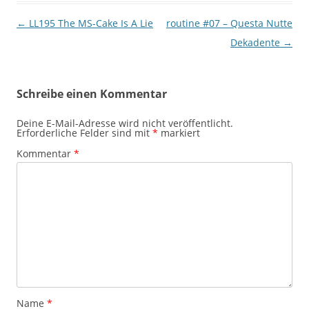
Beitragsnavigation
←
LL195 The MS-Cake Is A Lie
routine #07 – Questa Nutte
Dekadente
→
Schreibe einen Kommentar
Deine E-Mail-Adresse wird nicht veröffentlicht.
Erforderliche Felder sind mit
*
markiert
Kommentar
*
Name
*