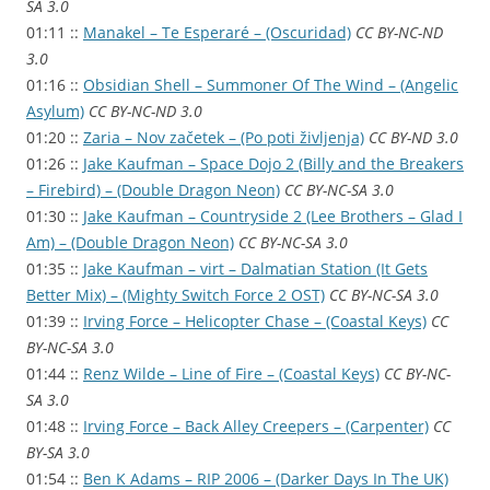
SA 3.0
01:11 ::
Manakel – Te Esperaré – (Oscuridad)
CC BY-NC-ND
3.0
01:16 ::
Obsidian Shell – Summoner Of The Wind – (Angelic
Asylum)
CC BY-NC-ND 3.0
01:20 ::
Zaria – Nov začetek – (Po poti življenja)
CC BY-ND 3.0
01:26 ::
Jake Kaufman – Space Dojo 2 (Billy and the Breakers
– Firebird) – (Double Dragon Neon)
CC BY-NC-SA 3.0
01:30 ::
Jake Kaufman – Countryside 2 (Lee Brothers – Glad I
Am) – (Double Dragon Neon)
CC BY-NC-SA 3.0
01:35 ::
Jake Kaufman – virt – Dalmatian Station (It Gets
Better Mix) – (Mighty Switch Force 2 OST)
CC BY-NC-SA 3.0
01:39 ::
Irving Force – Helicopter Chase – (Coastal Keys)
CC
BY-NC-SA 3.0
01:44 ::
Renz Wilde – Line of Fire – (Coastal Keys)
CC BY-NC-
SA 3.0
01:48 ::
Irving Force – Back Alley Creepers – (Carpenter)
CC
BY-SA 3.0
01:54 ::
Ben K Adams – RIP 2006 – (Darker Days In The UK)