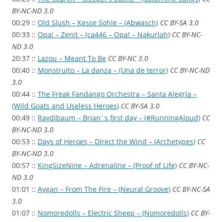
BY-NC-ND 3.0
00:29 ::
Old Slush – Kesse Sohle – (Abwasch)
CC BY-SA 3.0
00:33 ::
Opa! – Zenit – (ca446 – Opa! – Nakurlah)
CC BY-NC-
ND 3.0
20:37 ::
Lazou – Meant To Be
CC BY-NC 3.0
00:40 ::
Monstruito – La danza – (Una de terror)
CC BY-NC-ND
3.0
00:44 ::
The Freak Fandango Orchestra – Santa Alegría –
(Wild Goats and Useless Heroes)
CC BY-SA 3.0
00:49 ::
Raydibaum – Brian´s first day – (#RunningAloud)
CC
BY-NC-ND 3.0
00:53 ::
Days of Heroes – Direct the Wind – (Archetypes)
CC
BY-NC-ND 3.0
00:57 ::
KingSizeNine – Adrenaline – (Proof of Life)
CC BY-NC-
ND 3.0
01:01 ::
Aygan – From The Fire – (Neural Groove)
CC BY-NC-SA
3.0
01:07 ::
Nomoredolls – Electric Sheep – (Nomoredolls)
CC BY-