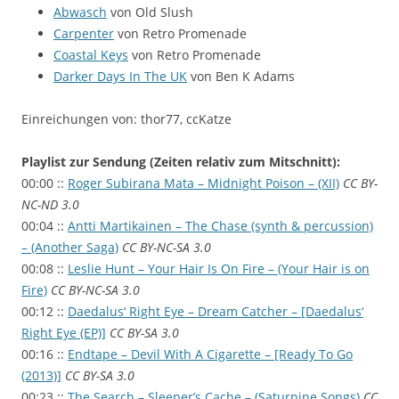
Abwasch
von Old Slush
Carpenter
von Retro Promenade
Coastal Keys
von Retro Promenade
Darker Days In The UK
von Ben K Adams
Einreichungen von: thor77, ccKatze
Playlist zur Sendung (Zeiten relativ zum Mitschnitt):
00:00 ::
Roger Subirana Mata – Midnight Poison – (XII)
CC BY-
NC-ND 3.0
00:04 ::
Antti Martikainen – The Chase (synth & percussion)
– (Another Saga)
CC BY-NC-SA 3.0
00:08 ::
Leslie Hunt – Your Hair Is On Fire – (Your Hair is on
Fire)
CC BY-NC-SA 3.0
00:12 ::
Daedalus‘ Right Eye – Dream Catcher – [Daedalus‘
Right Eye (EP)]
CC BY-SA 3.0
00:16 ::
Endtape – Devil With A Cigarette – [Ready To Go
(2013)]
CC BY-SA 3.0
00:23 ::
The Search – Sleeper’s Cache – (Saturnine Songs)
CC