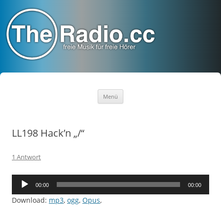
TheRadio.CC
Euer Creative Commons Radio
Zum
Menü
Inhalt
springen
LL198 Hack’n „/“
1 Antwort
Audio-
00:00
00:00
Player
Download:
mp3
,
ogg
,
Opus
,