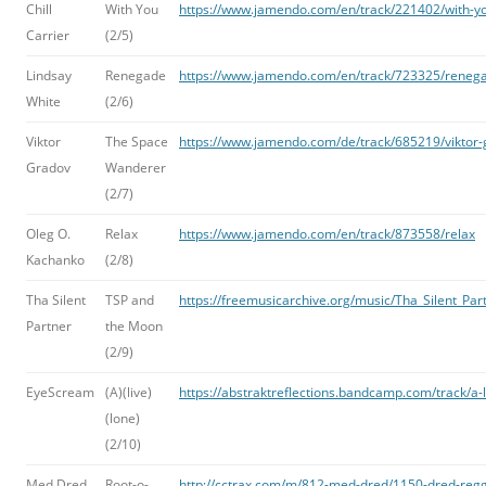
Chill
With You
https://www.jamendo.com/en/track/221402/with-y
Carrier
(2/5)
Lindsay
Renegade
https://www.jamendo.com/en/track/723325/reneg
White
(2/6)
Viktor
The Space
https://www.jamendo.com/de/track/685219/viktor
Gradov
Wanderer
(2/7)
Oleg O.
Relax
https://www.jamendo.com/en/track/873558/relax
Kachanko
(2/8)
Tha Silent
TSP and
https://freemusicarchive.org/music/Tha_Silent_Par
Partner
the Moon
(2/9)
EyeScream
(A)(live)
https://abstraktreflections.bandcamp.com/track/a-l
(lone)
(2/10)
Med Dred
Root-o-
http://cctrax.com/m/812-med-dred/1150-dred-reg