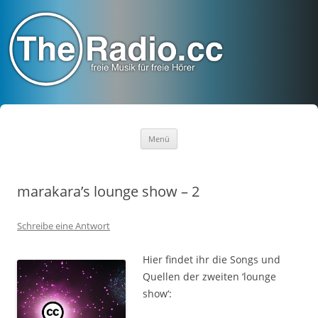
TheRadio.CC
Euer Creative Commons Radio
Zum
Menü
Inhalt
springen
marakara’s lounge show – 2
Schreibe eine Antwort
Hier findet ihr die Songs und
Quellen der zweiten ‘lounge
show‘: