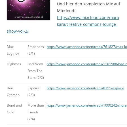
Und hier den kompletten Mix auf
Mixcloud:
https://www.mixcloud.com/mara
kara/creative-commons-lounge-
show-vol-2/
Max
Emptiness
https://www.jamendo.com/en/track/761827/max-lo
Loginov
(2/1)
Highmas
Bad News
https://www.jamendo.com/en/track/1101588/bad-n
From The
Stars (2/2)
Ben
Espoire
https://www.jamendo.com/en/track/8311/espoire
Othman
(2/3)
Bond and
More than
https://www.jamendo.com/en/track/1000242/more-
Gold
friends
(2/4)