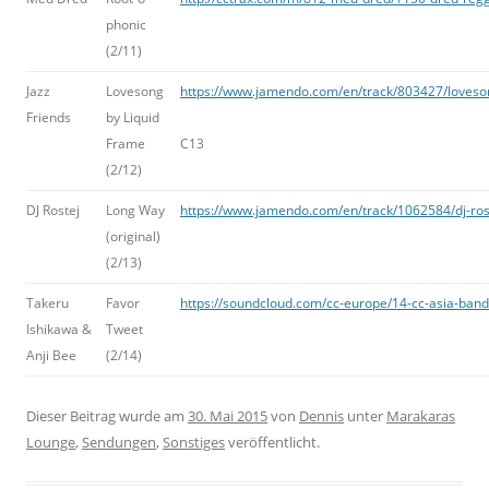
phonic
(2/11)
Jazz
Lovesong
https://www.jamendo.com/en/track/803427/loveson
Friends
by Liquid
Frame
C13
(2/12)
DJ Rostej
Long Way
https://www.jamendo.com/en/track/1062584/dj-ros
(original)
(2/13)
Takeru
Favor
https://soundcloud.com/cc-europe/14-cc-asia-band
Ishikawa &
Tweet
Anji Bee
(2/14)
Dieser Beitrag wurde am
30. Mai 2015
von
Dennis
unter
Marakaras
Lounge
,
Sendungen
,
Sonstiges
veröffentlicht.