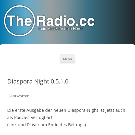
TheRadio.CC
Euer Creative Commons Radio
Zum
Menü
Inhalt
springen
Diaspora Night 0.5.1.0
3 Antworten
Die erste Ausgabe der neuen Diaspora-Night ist jetzt auch
als Podcast verfügbar!
(Link und Player am Ende des Beitrags)