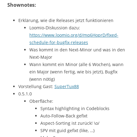
Shownotes:
Erklärung, wie die Releases jetzt funktionieren
Loomio-Diskussion dazu:
https://www.loomio.org/d/mq6HoprD/fixed-
schedule-for-bugfix-releases
Was kommt in den Next-Minor und was in den
Next-Major
Wann kommt ein Minor (alle 6 Wochen), wann
ein Major (wenn fertig, wie bis jetzt), Bugfix
(wenn nötig)
Vorstellung Gast:
SuperTux88
0.5.1.0
Oberfläche:
Syntax highlighting in Codeblocks
Auto-Follow-Back gefixt
Aspect-Sorting ist zurück! \o/
SPV mit guid gefixt (like, …)