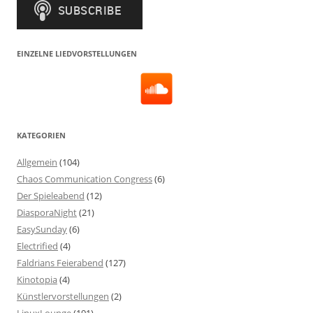
EINZELNE LIEDVORSTELLUNGEN
KATEGORIEN
Allgemein
(104)
Chaos Communication Congress
(6)
Der Spieleabend
(12)
DiasporaNight
(21)
EasySunday
(6)
Electrified
(4)
Faldrians Feierabend
(127)
Kinotopia
(4)
Künstlervorstellungen
(2)
LinuxLounge
(191)