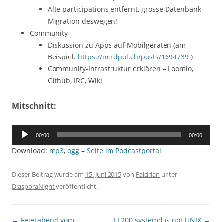
Alte participations entfernt, grosse Datenbank
Migration deswegen!
Community
Diskussion zu Apps auf Mobilgeräten (am
Beispiel:
https://nerdpol.ch/posts/1694739
)
Community-Infrastruktur erklären – Loomio,
Github, IRC, Wiki
Mitschnitt:
Audio-
00:00
00:00
Player
Download:
mp3
,
ogg
–
Seite im Podcastportal
Dieser Beitrag wurde am
15. Juni 2015
von
Faldrian
unter
DiasporaNight
veröffentlicht.
Beitragsnavigation
←
Feierabend vom
LL200 systemd is not UNIX
→