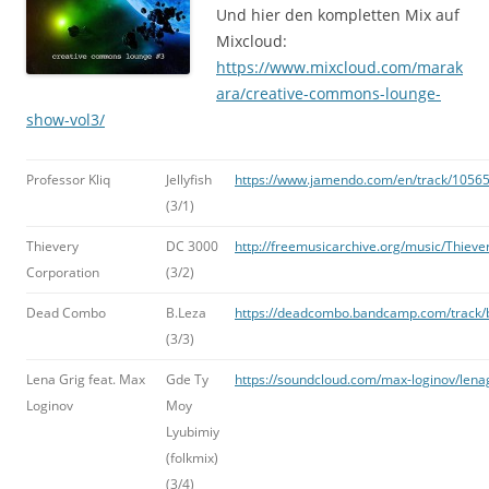
Und hier den kompletten Mix auf
Mixcloud:
https://www.mixcloud.com/marak
ara/creative-commons-lounge-
show-vol3/
Professor Kliq
Jellyfish
https://www.jamendo.com/en/track/105651
(3/1)
Thievery
DC 3000
http://freemusicarchive.org/music/Thi
Corporation
(3/2)
Dead Combo
B.Leza
https://deadcombo.bandcamp.com/track/
(3/3)
Lena Grig feat. Max
Gde Ty
https://soundcloud.com/max-loginov/lena
Loginov
Moy
Lyubimiy
(folkmix)
(3/4)