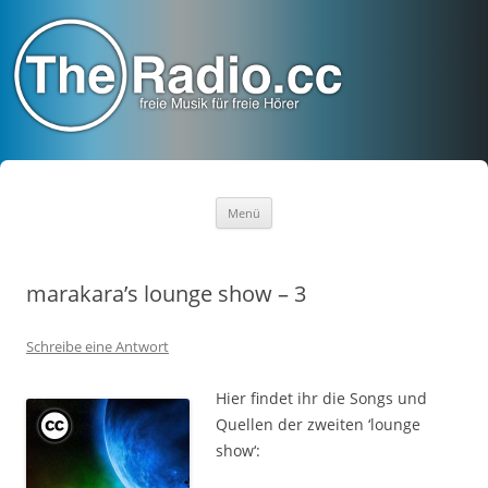
TheRadio.CC
Euer Creative Commons Radio
Zum
Menü
Inhalt
springen
marakara’s lounge show – 3
Schreibe eine Antwort
Hier findet ihr die Songs und
Quellen der zweiten ‘lounge
show‘: