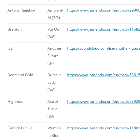
Antony Raijekov
Ambient-
https://www.jamendo.com/en/track/2986
M (3/5)
Branton
Put On
https://www.jamendo.com/en/track/11582
(3/6)
ISE
Another
https://soundcloud.com/ise/another-future
Future
(3/7)
Bond and Gold
Be Your
https://www.jamendo.com/en/track/58615
Lady
(3/8)
Highmas
Astral
https://www.jamendo.com/en/track/939295
Travel
(3/9)
Café del Chilia
Woman
https://www.jamendo.com/en/track/1180
in Blue