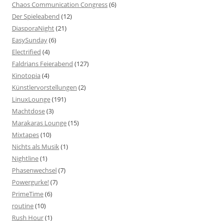
Chaos Communication Congress
(6)
Der Spieleabend
(12)
DiasporaNight
(21)
EasySunday
(6)
Electrified
(4)
Faldrians Feierabend
(127)
Kinotopia
(4)
Künstlervorstellungen
(2)
LinuxLounge
(191)
Machtdose
(3)
Marakaras Lounge
(15)
Mixtapes
(10)
Nichts als Musik
(1)
Nightline
(1)
Phasenwechsel
(7)
Powergurke!
(7)
PrimeTime
(6)
routine
(10)
Rush Hour
(1)