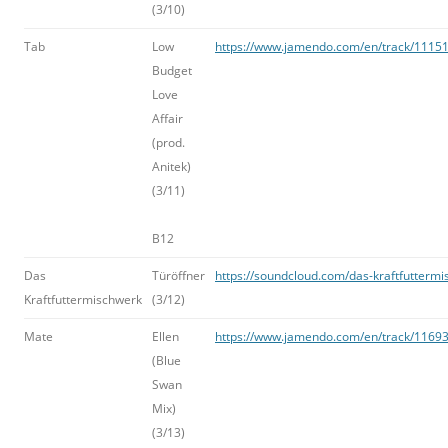
(3/10)
Tab
Low
https://www.jamendo.com/en/track/11151
Budget
Love
Affair
(prod.
Anitek)
(3/11)
B12
Das
Türöffner
https://soundcloud.com/das-kraftfuttermi
Kraftfuttermischwerk
(3/12)
Mate
Ellen
https://www.jamendo.com/en/track/11693
(Blue
Swan
Mix)
(3/13)