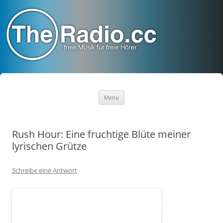
TheRadio.CC
Euer Creative Commons Radio
Zum
Menü
Inhalt
springen
Rush Hour: Eine fruchtige Blüte meiner
lyrischen Grütze
Schreibe eine Antwort