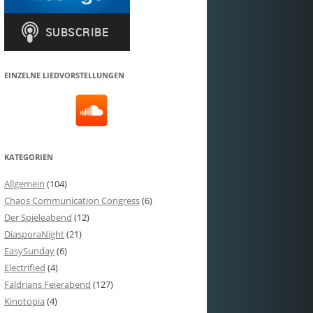
EINZELNE LIEDVORSTELLUNGEN
KATEGORIEN
Allgemein
(104)
Chaos Communication Congress
(6)
Der Spieleabend
(12)
DiasporaNight
(21)
EasySunday
(6)
Electrified
(4)
Faldrians Feierabend
(127)
Kinotopia
(4)