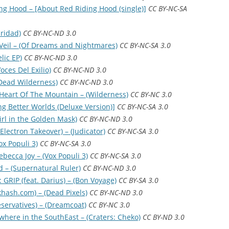
ng Hood – [About Red Riding Hood (single)]
CC BY-NC-SA
ridad)
CC BY-NC-ND 3.0
Veil – (Of Dreams and Nightmares)
CC BY-NC-SA 3.0
lic EP)
CC BY-NC-ND 3.0
oces Del Exilio)
CC BY-NC-ND 3.0
(Dead Wilderness)
CC BY-NC-ND 3.0
Heart Of The Mountain – (Wilderness)
CC BY-NC 3.0
ng Better Worlds (Deluxe Version)]
CC BY-NC-SA 3.0
irl in the Golden Mask)
CC BY-NC-ND 3.0
 Electron Takeover) – (Judicator)
CC BY-NC-SA 3.0
ox Populi 3)
CC BY-NC-SA 3.0
becca Joy – (Vox Populi 3)
CC BY-NC-SA 3.0
nd – (Supernatural Ruler)
CC BY-NC-ND 3.0
 GRIP (feat. Darius) – (Bon Voyage)
CC BY-SA 3.0
khash.com) – (Dead Pixels)
CC BY-NC-ND 3.0
servatives) – (Dreamcoat)
CC BY-NC 3.0
here in the SouthEast – (Craters: Cheko)
CC BY-ND 3.0