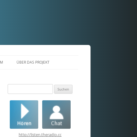
AM
ÜBER DAS PROJEKT
Suchen
nach:
http://listen.theradio.cc