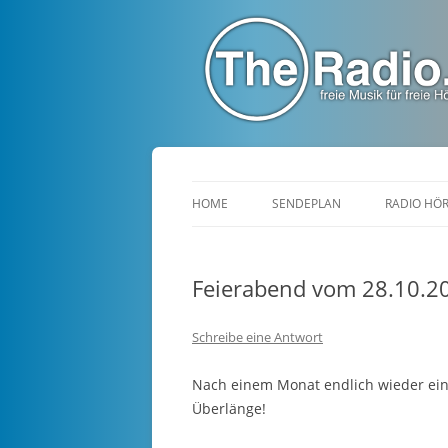
TheRadio.CC
Euer Creative Commons Radio
HOME
SENDEPLAN
RADIO HÖ
Feierabend vom 28.10.2
Schreibe eine Antwort
Nach einem Monat endlich wieder ein
Überlänge!