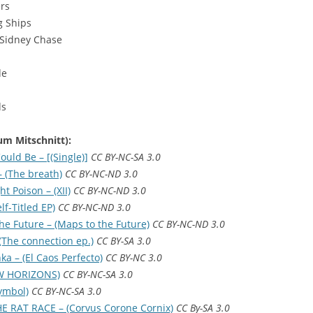
MIXTAPES
rs
g Ships
POWERGURKE!
Sidney Chase
PRIMETIME
de
CONGRESS TAGESBERICHTE
ds
EINGESTELLTE SENDUNGEN
ELECTRIFIED
zum Mitschnitt):
MACHTDOSE
ld Be – [(Single)]
CC BY-NC-SA 3.0
 (The breath)
CC BY-NC-ND 3.0
DER SPIELEA
 Poison – (XII)
CC BY-NC-ND 3.0
lf-Titled EP)
CC BY-NC-ND 3.0
e Future – (Maps to the Future)
CC BY-NC-ND 3.0
(The connection ep.)
CC BY-SA 3.0
a – (El Caos Perfecto)
CC BY-NC 3.0
EW HORIZONS)
CC BY-NC-SA 3.0
Symbol)
CC BY-NC-SA 3.0
RAT RACE – (Corvus Corone Cornix)
CC By-SA 3.0