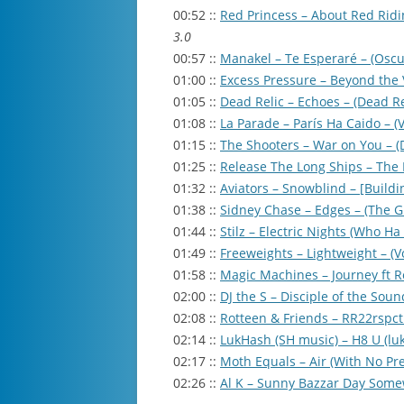
00:52 ::
Red Princess – About Red Ridi
3.0
00:57 ::
Manakel – Te Esperaré – (Oscu
01:00 ::
Excess Pressure – Beyond the 
01:05 ::
Dead Relic – Echoes – (Dead Re
01:08 ::
La Parade – París Ha Caido – (V
01:15 ::
The Shooters – War on You – 
01:25 ::
Release The Long Ships – The 
01:32 ::
Aviators – Snowblind – [Buildi
01:38 ::
Sidney Chase – Edges – (The G
01:44 ::
Stilz – Electric Nights (Who Ha
01:49 ::
Freeweights – Lightweight – (V
01:58 ::
Magic Machines – Journey ft Re
02:00 ::
DJ the S – Disciple of the Sou
02:08 ::
Rotteen & Friends – RR22rspct:
02:14 ::
LukHash (SH music) – H8 U (lu
02:17 ::
Moth Equals – Air (With No Pre
02:26 ::
Al K – Sunny Bazzar Day Somew