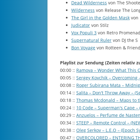
Dead Wilderness
von The Shoote
Wilderness
von Release The Lon
The Girl in the Golden Mask
von 
Judicator
von Stilz
Vox Populi 3
von Retro Promena
Supernatural Ruler
von DJ the S
Bon Voyage
von Rotteen & Frien
Playlist zur Sendung (Zeiten relativ 
00:00 ::
Ramova – Wonder What This Cou
00:05 ::
Sergey Kovchik – Overcoming –
00:08 ::
Roger Subirana Mata – Midnight
00:14 ::
Salita – Don't Throw Away – (Se
00:18 ::
Thomas Mcdonald – Maps to th
00:24 ::
10 Code – Superman's Cape – 
00:29 ::
Anzuelos – Perfume de Nastenk
00:34 ::
STEEP – Remote Control – (N
00:38 ::
Oleg Serkov – L.E.O – (Epoch 
00:47 ::
OVERCOLORED – ENTERING THE 