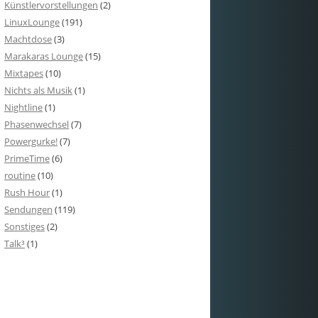
Künstlervorstellungen
(2)
LinuxLounge
(191)
Machtdose
(3)
Marakaras Lounge
(15)
Mixtapes
(10)
Nichts als Musik
(1)
Nightline
(1)
Phasenwechsel
(7)
Powergurke!
(7)
PrimeTime
(6)
routine
(10)
Rush Hour
(1)
Sendungen
(119)
Sonstiges
(2)
Talk³
(1)