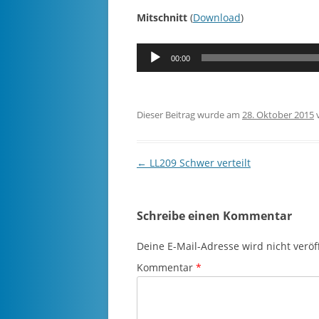
Mitschnitt
(
Download
)
Audio-
00:00
Player
Dieser Beitrag wurde am
28. Oktober 2015
Beitragsnavigation
←
LL209 Schwer verteilt
Schreibe einen Kommentar
Deine E-Mail-Adresse wird nicht veröff
Kommentar
*