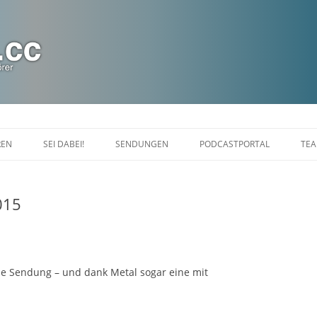
Zum
Inhalt
REN
SEI DABEI!
SENDUNGEN
PODCASTPORTAL
TE
springen
CHAT
DIASPORANIGHT
015
FALDRIANS FEIERABEND
LINUXLOUNGE
MARAKARAS LOUNGE SHOW
e Sendung – und dank Metal sogar eine mit
KINOTOPIA