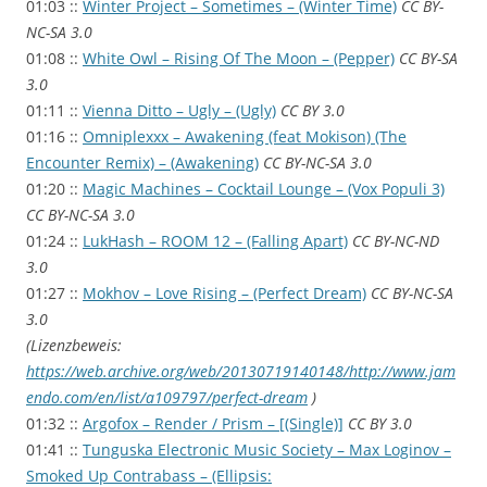
01:03 ::
Winter Project – Sometimes – (Winter Time)
CC BY-
NC-SA 3.0
01:08 ::
White Owl – Rising Of The Moon – (Pepper)
CC BY-SA
3.0
01:11 ::
Vienna Ditto – Ugly – (Ugly)
CC BY 3.0
01:16 ::
Omniplexxx – Awakening (feat Mokison) (The
Encounter Remix) – (Awakening)
CC BY-NC-SA 3.0
01:20 ::
Magic Machines – Cocktail Lounge – (Vox Populi 3)
CC BY-NC-SA 3.0
01:24 ::
LukHash – ROOM 12 – (Falling Apart)
CC BY-NC-ND
3.0
01:27 ::
Mokhov – Love Rising – (Perfect Dream)
CC BY-NC-SA
3.0
(Lizenzbeweis:
https://web.archive.org/web/20130719140148/http://www.jam
endo.com/en/list/a109797/perfect-dream
)
01:32 ::
Argofox – Render / Prism – [(Single)]
CC BY 3.0
01:41 ::
Tunguska Electronic Music Society – Max Loginov –
Smoked Up Contrabass – (Ellipsis: