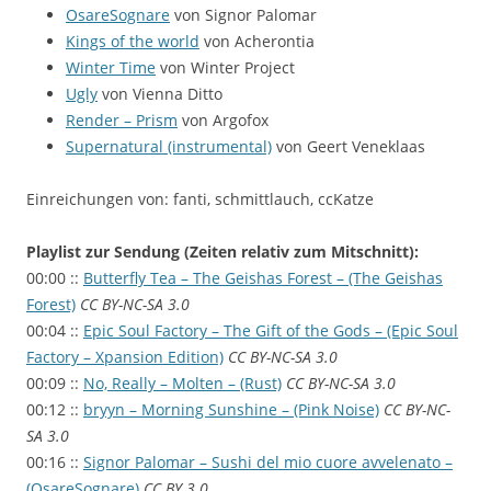
OsareSognare
von Signor Palomar
Kings of the world
von Acherontia
Winter Time
von Winter Project
Ugly
von Vienna Ditto
Render – Prism
von Argofox
Supernatural (instrumental)
von Geert Veneklaas
Einreichungen von: fanti, schmittlauch, ccKatze
Playlist zur Sendung (Zeiten relativ zum Mitschnitt):
00:00 ::
Butterfly Tea – The Geishas Forest – (The Geishas
Forest)
CC BY-NC-SA 3.0
00:04 ::
Epic Soul Factory – The Gift of the Gods – (Epic Soul
Factory – Xpansion Edition)
CC BY-NC-SA 3.0
00:09 ::
No, Really – Molten – (Rust)
CC BY-NC-SA 3.0
00:12 ::
bryyn – Morning Sunshine – (Pink Noise)
CC BY-NC-
SA 3.0
00:16 ::
Signor Palomar – Sushi del mio cuore avvelenato –
(OsareSognare)
CC BY 3.0