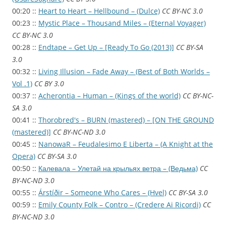
00:20 ::
Heart to Heart – Hellbound – (Dulce)
CC BY-NC 3.0
00:23 ::
Mystic Place – Thousand Miles – (Eternal Voyager)
CC BY-NC 3.0
00:28 ::
Endtape – Get Up – [Ready To Go (2013)]
CC BY-SA
3.0
00:32 ::
Living Illusion – Fade Away – (Best of Both Worlds –
Vol .1)
CC BY 3.0
00:37 ::
Acherontia – Human – (Kings of the world)
CC BY-NC-
SA 3.0
00:41 ::
Thorobred's – BURN (mastered) – [ON THE GROUND
(mastered)]
CC BY-NC-ND 3.0
00:45 ::
NanowaR – Feudalesimo E Liberta – (A Knight at the
Opera)
CC BY-SA 3.0
00:50 ::
Калевала – Улетай на крыльях ветра – (Ведьма)
CC
BY-NC-ND 3.0
00:55 ::
Árstíðir – Someone Who Cares – (Hvel)
CC BY-SA 3.0
00:59 ::
Emily County Folk – Contro – (Credere Ai Ricordi)
CC
BY-NC-ND 3.0