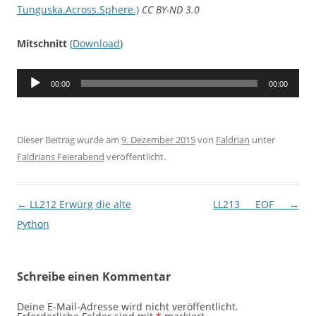
Tunguska.Across.Sphere.)
CC BY-ND 3.0
Mitschnitt
(
Download
)
Audio-
00:00
00:00
Player
Dieser Beitrag wurde am
9. Dezember 2015
von
Faldrian
unter
Faldrians Feierabend
veröffentlicht.
Beitragsnavigation
←
LL212 Erwürg die alte
LL213 ___EOF___
→
Python
Schreibe einen Kommentar
Deine E-Mail-Adresse wird nicht veröffentlicht.