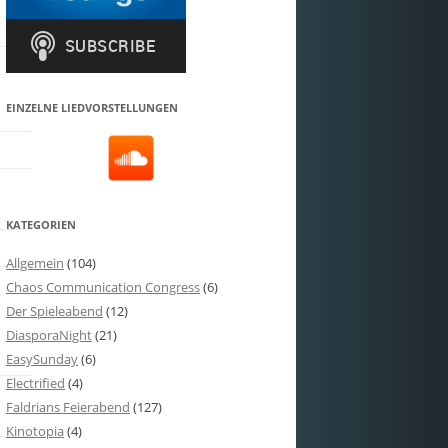
EINZELNE LIEDVORSTELLUNGEN
KATEGORIEN
Allgemein
(104)
Chaos Communication Congress
(6)
Der Spieleabend
(12)
DiasporaNight
(21)
EasySunday
(6)
Electrified
(4)
Faldrians Feierabend
(127)
Kinotopia
(4)