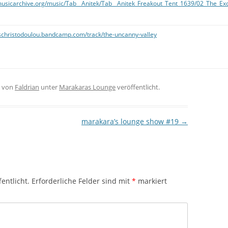
emusicarchive.org/music/Tab__Anitek/Tab__Anitek_Freakout_Tent_1639/02_The_Ex
ischristodoulou.bandcamp.com/track/the-uncanny-valley
von
Faldrian
unter
Marakaras Lounge
veröffentlicht.
marakara’s lounge show #19
→
entlicht.
Erforderliche Felder sind mit
*
markiert