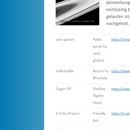
(Anmerkung 
rechtzeitig 
gelaufen ist
nachgeholt.
sans gluten
Pablo
https://sa
(prod. by
sans
gluten)
SaReGaMa
Return To
https://ww
Bhurloka
Sugar Off
Shallow
https://sug
Night’s
Sleep
D-Echo Project
Friendly
https://cya
Jam