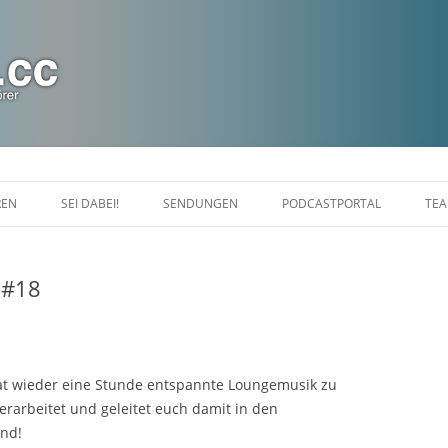
Zum
Inhalt
REN
SEI DABEI!
SENDUNGEN
PODCASTPORTAL
TE
springen
CHAT
DIASPORANIGHT
 #18
FALDRIANS FEIERABEND
LINUXLOUNGE
MARAKARAS LOUNGE SHOW
t wieder eine Stunde entspannte Loungemusik zu
erarbeitet und geleitet euch damit in den
KINOTOPIA
nd!