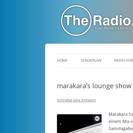
TheRadio.CC
Euer Creative Commons Radio
HOME
SENDEPLAN
RADIO HÖ
marakara’s lounge show
Schreibe eine Antwort
Marakara ha
einem Mix v
Samstagabe