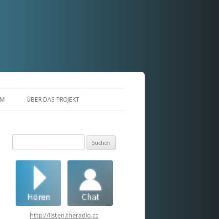
AM
ÜBER DAS PROJEKT
Suchen
nach:
http://listen.theradio.cc