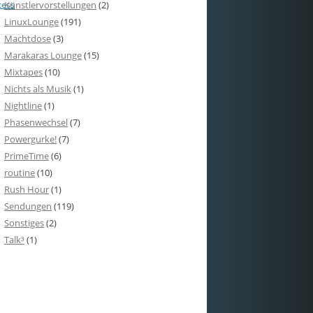
cess
Künstlervorstellungen
(2)
LinuxLounge
(191)
Machtdose
(3)
Marakaras Lounge
(15)
Mixtapes
(10)
Nichts als Musik
(1)
Nightline
(1)
Phasenwechsel
(7)
Powergurke!
(7)
PrimeTime
(6)
routine
(10)
Rush Hour
(1)
Sendungen
(119)
Sonstiges
(2)
Talk³
(1)