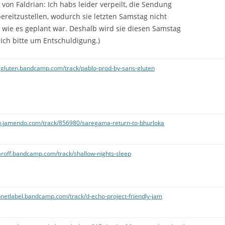
MIXTAPES
von Faldrian: Ich habs leider verpeilt, die Sendung
bereitzustellen, wodurch sie letzten Samstag nicht
POWERGURKE!
, wie es geplant war. Deshalb wird sie diesen Samstag
 Ich bitte um Entschuldigung.)
PRIMETIME
CONGRESS TAGESBERICHTE
nsgluten.bandcamp.com/track/pablo-prod-by-sans-gluten
EINGESTELLTE SENDUNGEN
ELECTRIFIED
MACHTDOSE
w.jamendo.com/track/856980/saregama-return-to-bhurloka
DER SPIELEA
aroff.bandcamp.com/track/shallow-nights-sleep
nnetlabel.bandcamp.com/track/d-echo-project-friendly-jam