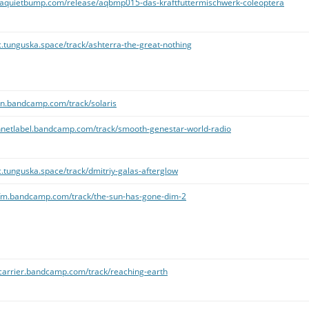
.aquietbump.com/release/aqbmp015-das-kraftfuttermischwerk-coleoptera
c.tunguska.space/track/ashterra-the-great-nothing
lyn.bandcamp.com/track/solaris
annetlabel.bandcamp.com/track/smooth-genestar-world-radio
c.tunguska.space/track/dmitriy-galas-afterglow
pfm.bandcamp.com/track/the-sun-has-gone-dim-2
llcarrier.bandcamp.com/track/reaching-earth