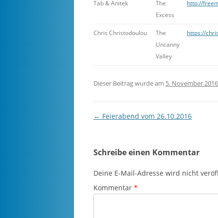
Tab & Anitek
The
http://fre
Excess
Chris Christodoulou
The
https://chr
Uncanny
Valley
Dieser Beitrag wurde am
5. November 2016
Beitragsnavigation
←
Feierabend vom 26.10.2016
Schreibe einen Kommentar
Deine E-Mail-Adresse wird nicht veröff
Kommentar
*