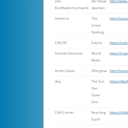
Das
der blaue
http://www
Kraftfuttermischwerk
daumen
Ashterra
The
http://musi
Great
Nothing
CIALYN
Solaris
https://cia
Smooth Genestar
World
https://cy
Radio
Dmitri Galas
Afterglow
http://musi
dep
The Sun
https://de
Has
Gone
Dim
Chill Carrier
Reaching
https://chi
Earth