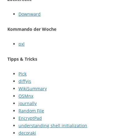
Downward
Kommando der Woche
pxl
Tipps & Tricks
Pick
diffyjs
WikiSummary
OSMnx
journally
Random File
EncryptPad
understanding shell initialization
decoraki