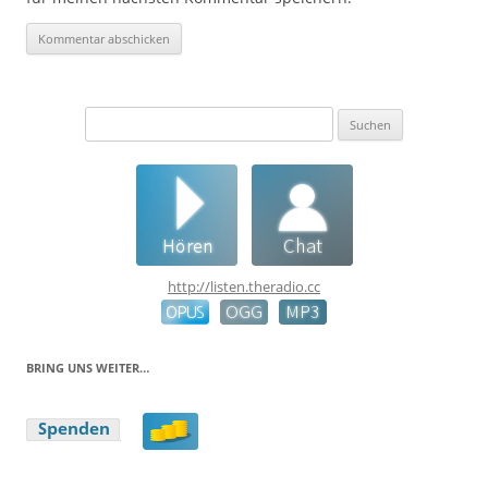
Suchen
nach:
http://listen.theradio.cc
BRING UNS WEITER…