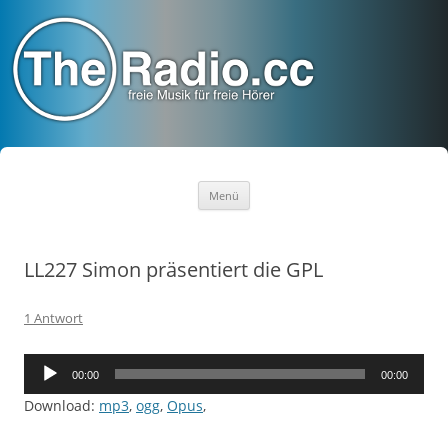
TheRadio.CC
Euer Creative Commons Radio
Zum
Menü
Inhalt
springen
LL227 Simon präsentiert die GPL
1 Antwort
Audio-
00:00
00:00
Player
Download:
mp3
,
ogg
,
Opus
,