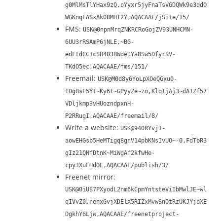
g0MlMsTlYHax9zQ,oYyxr5jyFnaTsVGDQWk9e3ddO
WGKnqEASxAk08MHT2Y,AQACAAE/jSite/15/
FMS:
USK@0npnMrqZNKRCRoGojZV93UNHCMN-
6UU3rRSAmP6jNLE,~BG-
edFtdCC1cSH4O3BWdeIYa8Sw5DfyrSV-
TKdO5ec,AQACAAE/fms/151/
Freemail:
USK@M0d8y6YoLpXOeQGxu0-
IDg8sE5Yt~Ky6t~GPyyZe~zo,KlqIjAj3~dA1Zf57
VDljkmp3vHUozndpxnH-
P2RRugI,AQACAAE/freemail/8/
Write a website:
USK@940RYvj1-
aowEHGsb5HeMTigq8gnV14pbKNsIvUO~-0,FdTbR3
gIz21QNfDtnK~MiWgAf2kfwHe-
cpyJXuLHdOE,AQACAAE/publish/3/
Freenet mirror:
USK@0iU87PXyodL2nm6kCpmYntsteViIbMwlJE~wl
qIVvZ0,nenxGvjXDElX5RIZxMvwSnOtRzUKJYjoXE
DgkhY6Ljw,AQACAAE/freenetproject-