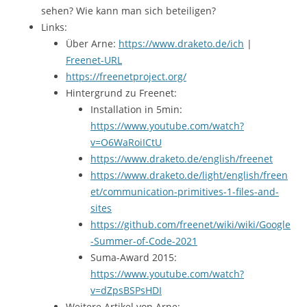
sehen? Wie kann man sich beteiligen?
Links:
Über Arne:
https://www.draketo.de/ich
|
Freenet-URL
https://freenetproject.org/
Hintergrund zu Freenet:
Installation in 5min:
https://www.youtube.com/watch?
v=O6WaRoiICtU
https://www.draketo.de/english/freenet
https://www.draketo.de/light/english/freen
et/communication-primitives-1-files-and-
sites
https://github.com/freenet/wiki/wiki/Google
-Summer-of-Code-2021
Suma-Award 2015:
https://www.youtube.com/watch?
v=dZpsBSPsHDI
Weitere Artikel von Arne: