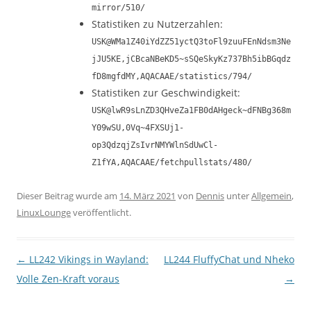
mirror/510/
Statistiken zu Nutzerzahlen:
USK@WMa1Z40iYdZZ51yctQ3toFl9zuuFEnNdsm3Ne
jJU5KE,jCBcaNBeKD5~sSQeSkyKz737Bh5ibBGqdz
fD8mgfdMY,AQACAAE/statistics/794/
Statistiken zur Geschwindigkeit:
USK@lwR9sLnZD3QHveZa1FB0dAHgeck~dFNBg368m
Y09wSU,0Vq~4FXSUj1-
op3QdzqjZsIvrNMYWlnSdUwCl-
Z1fYA,AQACAAE/fetchpullstats/480/
Dieser Beitrag wurde am
14. März 2021
von
Dennis
unter
Allgemein
,
LinuxLounge
veröffentlicht.
Beitragsnavigation
←
LL242 Vikings in Wayland:
LL244 FluffyChat und Nheko
Volle Zen-Kraft voraus
→