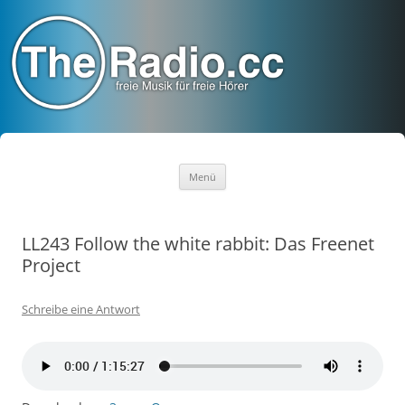
TheRadio.CC
Euer Creative Commons Radio
Zum
Menü
Inhalt
springen
LL243 Follow the white rabbit: Das Freenet
Project
Schreibe eine Antwort