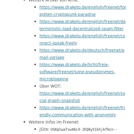
https://www.draketo.de/english/freenet/for
gotten-cryptopunk-paradise
https://www.draketo.de/english/freenet/de
terministic-load-decentralized-spam-filter
https://www.draketo.de/english/freenet/co
nnect-speak-freely
https://www.draketo.de/deutsch/freenet/e
mail-vorlage
https://www.draketo.de/licht/freie-
software/freenet/sone-pseudonymes-
microblogging
Über WOT:
https://www.draketo.de/english/freenet/so
cial-graph-snapshot
https://www.draketo.de/english/freenet/fri
endly-communication-with-anonymity
Weitere Infos im Freenet:
jSite:
USK@1waTsw46L9-JEQ8yX1khjkfHcn--