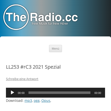
TheRadio.CC
Euer Creative Commons Radio
Zum
Menü
Inhalt
springen
LL253 #rC3 2021 Spezial
Schreibe eine Antwort
Audio-
00:00
00:00
Player
Download:
mp3
,
ogg
,
Opus
,