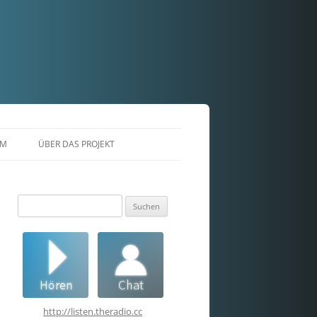
AM
ÜBER DAS PROJEKT
Suchen
nach:
http://listen.theradio.cc