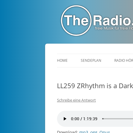
TheRadio.CC
Euer Creative Commons Radio
HOME
SENDEPLAN
RADIO HÖ
LL259 ZRhythm is a Dar
Schreibe eine Antwort
Download:
mp3
,
ogg
,
Opus
,