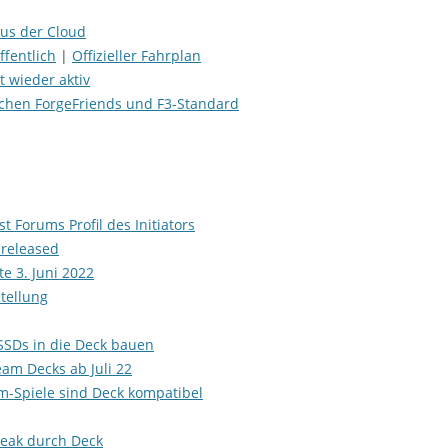
aus der Cloud
ffentlich
|
Offizieller Fahrplan
 wieder aktiv
chen ForgeFriends und F3-Standard
t Forums Profil des Initiators
 released
e 3. Juni 2022
tellung
SSDs in die Deck bauen
eam Decks ab Juli 22
m-Spiele sind Deck kompatibel
Peak durch Deck