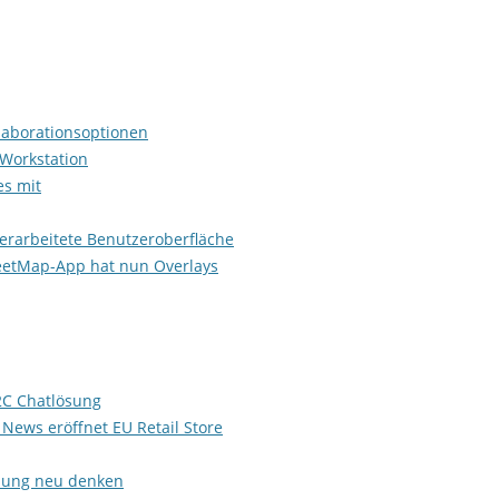
MIXTAPES
POWERGURKE!
PRIMETIME
laborationsoptionen
CONGRESS TAGESBERICHTE
 Workstation
es mit
EINGESTELLTE SENDUNGEN
ELECTRIFIED
MACHTDOSE
berarbeitete Benutzeroberfläche
eetMap-App hat nun Overlays
DER SPIELEA
2C Chatlösung
ews eröffnet EU Retail Store
klung neu denken