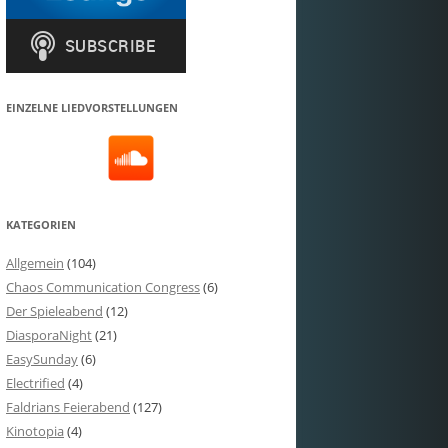
EINZELNE LIEDVORSTELLUNGEN
KATEGORIEN
Allgemein
(104)
Chaos Communication Congress
(6)
Der Spieleabend
(12)
DiasporaNight
(21)
EasySunday
(6)
Electrified
(4)
Faldrians Feierabend
(127)
Kinotopia
(4)