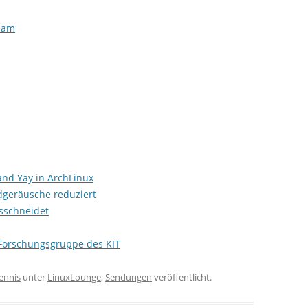
team
and Yay in ArchLinux
dgeräusche reduziert
usschneidet
 Forschungsgruppe des KIT
ennis
unter
LinuxLounge
,
Sendungen
veröffentlicht.