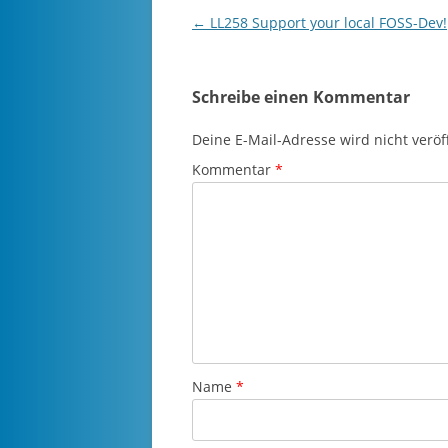
Beitragsnavigation
←
LL258 Support your local FOSS-Dev!
Schreibe einen Kommentar
Deine E-Mail-Adresse wird nicht veröff
Kommentar
*
Name
*