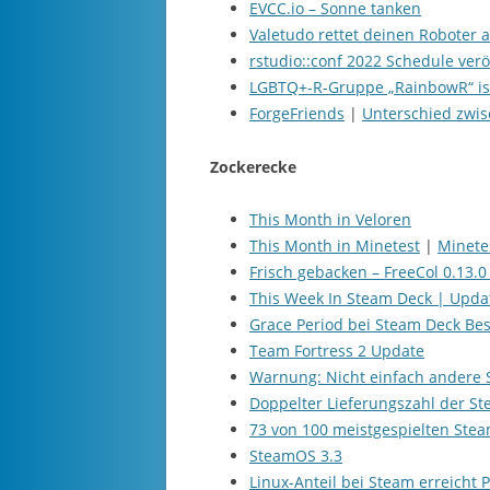
EVCC.io – Sonne tanken
Valetudo rettet deinen Roboter 
rstudio::conf 2022 Schedule verö
LGBTQ+-R-Gruppe „RainbowR“ ist
ForgeFriends
|
Unterschied zwis
Zockerecke
This Month in Veloren
This Month in Minetest
|
Minetes
Frisch gebacken – FreeCol 0.13.0
This Week In Steam Deck | Updat
Grace Period bei Steam Deck Bes
Team Fortress 2 Update
Warnung: Nicht einfach andere 
Doppelter Lieferungszahl der St
73 von 100 meistgespielten Stea
SteamOS 3.3
Linux-Anteil bei Steam erreicht 