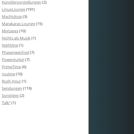
Künstlervorstellungen
(2)
LinuxLounge
(191)
Machtdose
(3)
Marakaras Lounge
(15)
Mixtapes
(10)
Nichts als Musik
(1)
Nightline
(1)
Phasenwechsel
(7)
Powergurke!
(7)
PrimeTime
(6)
routine
(10)
Rush Hour
(1)
Sendungen
(119)
Sonstiges
(2)
Talk³
(1)