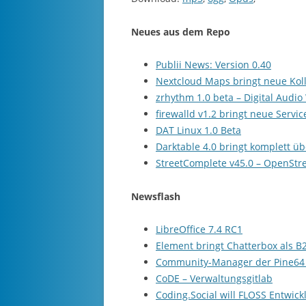
Neues aus dem Repo
Publii News: Version 0.40
Nextcloud Maps bringt neue Kol
zrhythm 1.0 beta – Digital Audio
firewalld v1.2 bringt neue Servic
DAT Linux 1.0 Beta
Darktable 4.0 bringt komplett ü
StreetComplete v45.0 – OpenStr
Newsflash
LibreOffice 7.4 RC1
Element bringt Chatterbox als B
Community-Manager der Pine64 N
CoDE – Verwaltungsgitlab
Coding.Social will FLOSS Entwic