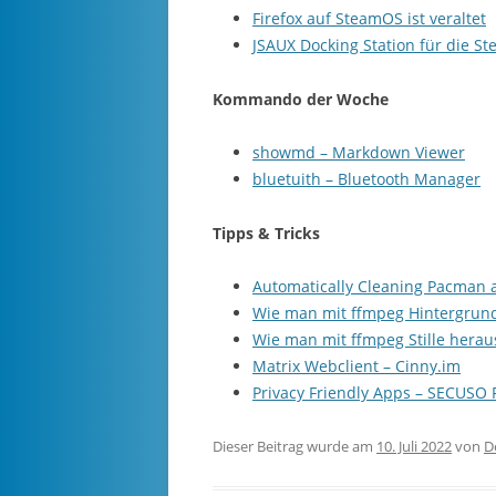
Firefox auf SteamOS ist veraltet
JSAUX Docking Station für die S
Kommando der Woche
showmd – Markdown Viewer
bluetuith – Bluetooth Manager
Tipps & Tricks
Automatically Cleaning Pacman 
Wie man mit ffmpeg Hintergrun
Wie man mit ffmpeg Stille hera
Matrix Webclient – Cinny.im
Privacy Friendly Apps – SECUSO
Dieser Beitrag wurde am
10. Juli 2022
von
D