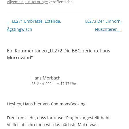
Allgemein
,
LinuxLounge
veröffentlicht.
Beitragsnavigation
←
LL271 Embratze, Extendä,
LL273 Der Einhorn-
Ägstingwisch
Flüschterer
→
Ein Kommentar zu „
LL272 Die BBC berichtet aus
Morrowind
“
Hans Morbach
28. April 2024 um 17:17 Uhr
Heyhey, Hans hier von CommonsBooking.
Freut uns sehr, dass ihr unser Plugin vorgestellt habt.
Vielleicht schreiben wir das nächste Mal etwas