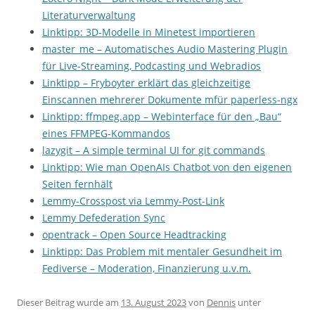
Literaturverwaltung
Linktipp: 3D-Modelle in Minetest importieren
master_me – Automatisches Audio Mastering Plugin
für Live-Streaming, Podcasting und Webradios
Linktipp – Fryboyter erklärt das gleichzeitige
Einscannen mehrerer Dokumente mfür paperless-ngx
Linktipp: ffmpeg.app – Webinterface für den „Bau“
eines FFMPEG-Kommandos
lazygit – A simple terminal UI for git commands
Linktipp: Wie man OpenAIs Chatbot von den eigenen
Seiten fernhält
Lemmy-Crosspost via Lemmy-Post-Link
Lemmy Defederation Sync
opentrack – Open Source Headtracking
Linktipp: Das Problem mit mentaler Gesundheit im
Fediverse – Moderation, Finanzierung u.v.m.
Dieser Beitrag wurde am
13. August 2023
von
Dennis
unter