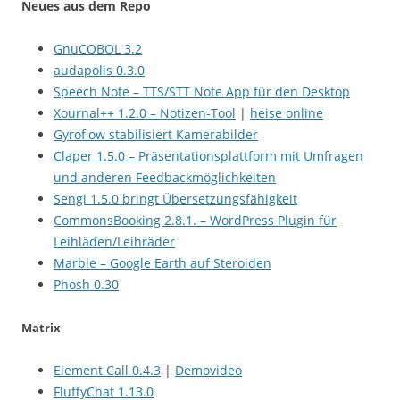
Neues aus dem Repo
GnuCOBOL 3.2
audapolis 0.3.0
Speech Note – TTS/STT Note App für den Desktop
Xournal++ 1.2.0 – Notizen-Tool
|
heise online
Gyroflow stabilisiert Kamerabilder
Claper 1.5.0 – Präsentationsplattform mit Umfragen
und anderen Feedbackmöglichkeiten
Sengi 1.5.0 bringt Übersetzungsfähigkeit
CommonsBooking 2.8.1. – WordPress Plugin für
Leihläden/Leihräder
Marble – Google Earth auf Steroiden
Phosh 0.30
Matrix
Element Call 0.4.3
|
Demovideo
FluffyChat 1.13.0