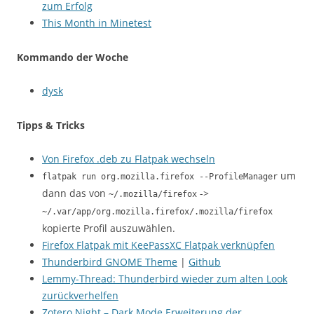
zum Erfolg
This Month in Minetest
Kommando der Woche
dysk
Tipps & Tricks
Von Firefox .deb zu Flatpak wechseln
um
flatpak run org.mozilla.firefox --ProfileManager
dann das von
->
~/.mozilla/firefox
~/.var/app/org.mozilla.firefox/.mozilla/firefox
kopierte Profil auszuwählen.
Firefox Flatpak mit KeePassXC Flatpak verknüpfen
Thunderbird GNOME Theme
|
Github
Lemmy-Thread: Thunderbird wieder zum alten Look
zurückverhelfen
Zotero Night – Dark Mode Erweiterung der