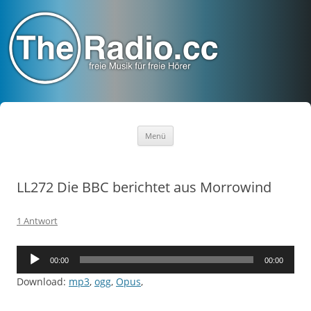
TheRadio.CC
Euer Creative Commons Radio
Zum
Menü
Inhalt
springen
LL272 Die BBC berichtet aus Morrowind
1 Antwort
Audio-
00:00
00:00
Player
Download:
mp3
,
ogg
,
Opus
,