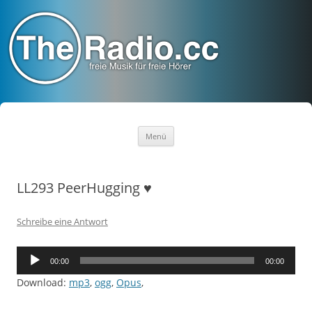
TheRadio.CC
Euer Creative Commons Radio
Zum
Menü
Inhalt
springen
LL293 PeerHugging ♥
Schreibe eine Antwort
Audio-
00:00
00:00
Player
Download:
mp3
,
ogg
,
Opus
,