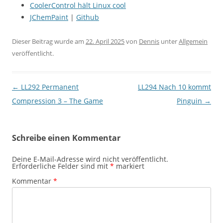
CoolerControl hält Linux cool
JChemPaint
|
Github
Dieser Beitrag wurde am
22. April 2025
von
Dennis
unter
Allgemein
veröffentlicht.
Beitragsnavigation
←
LL292 Permanent
LL294 Nach 10 kommt
Compression 3 – The Game
Pinguin
→
Schreibe einen Kommentar
Deine E-Mail-Adresse wird nicht veröffentlicht.
Erforderliche Felder sind mit
*
markiert
Kommentar
*