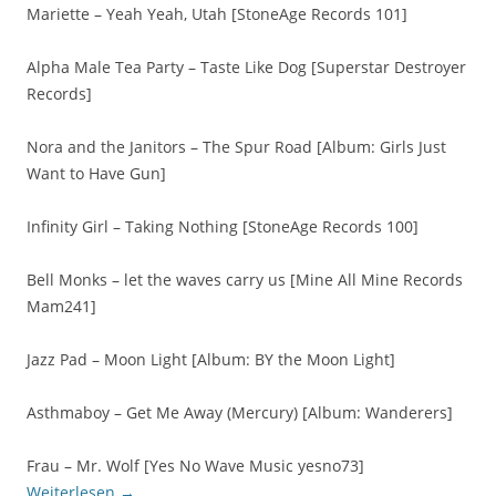
Mariette – Yeah Yeah, Utah [StoneAge Records 101]
Alpha Male Tea Party – Taste Like Dog [Superstar Destroyer
Records]
Nora and the Janitors – The Spur Road [Album: Girls Just
Want to Have Gun]
Infinity Girl – Taking Nothing [StoneAge Records 100]
Bell Monks – let the waves carry us [Mine All Mine Records
Mam241]
Jazz Pad – Moon Light [Album: BY the Moon Light]
Asthmaboy – Get Me Away (Mercury) [Album: Wanderers]
Frau – Mr. Wolf [Yes No Wave Music yesno73]
Weiterlesen
→