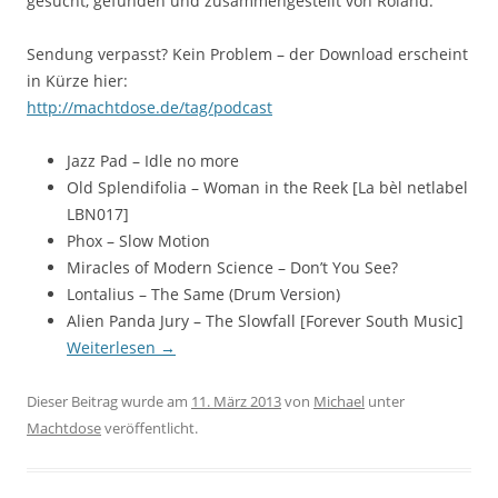
gesucht, gefunden und zusammengestellt von Roland.
Sendung verpasst? Kein Problem – der Download erscheint
in Kürze hier:
http://machtdose.de/tag/podcast
Jazz Pad – Idle no more
Old Splendifolia – Woman in the Reek [La bèl netlabel
LBN017]
Phox – Slow Motion
Miracles of Modern Science – Don’t You See?
Lontalius – The Same (Drum Version)
Alien Panda Jury – The Slowfall [Forever South Music]
Weiterlesen
→
Dieser Beitrag wurde am
11. März 2013
von
Michael
unter
Machtdose
veröffentlicht.