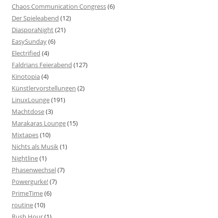
Chaos Communication Congress
(6)
Der Spieleabend
(12)
DiasporaNight
(21)
EasySunday
(6)
Electrified
(4)
Faldrians Feierabend
(127)
Kinotopia
(4)
Künstlervorstellungen
(2)
LinuxLounge
(191)
Machtdose
(3)
Marakaras Lounge
(15)
Mixtapes
(10)
Nichts als Musik
(1)
Nightline
(1)
Phasenwechsel
(7)
Powergurke!
(7)
PrimeTime
(6)
routine
(10)
Rush Hour
(1)