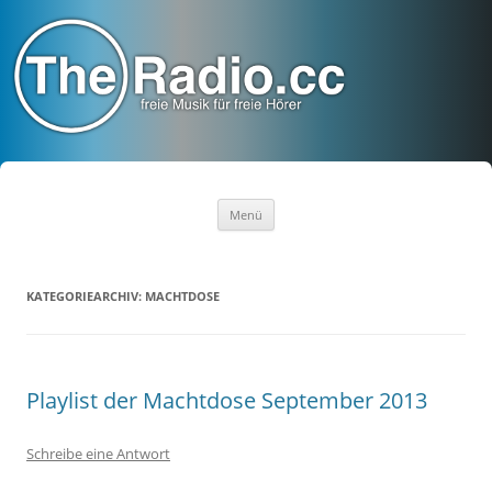
TheRadio.CC
Euer Creative Commons Radio
Zum
Menü
Inhalt
springen
KATEGORIEARCHIV:
MACHTDOSE
Playlist der Machtdose September 2013
Schreibe eine Antwort