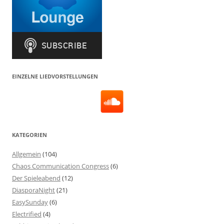
EINZELNE LIEDVORSTELLUNGEN
KATEGORIEN
Allgemein
(104)
Chaos Communication Congress
(6)
Der Spieleabend
(12)
DiasporaNight
(21)
EasySunday
(6)
Electrified
(4)