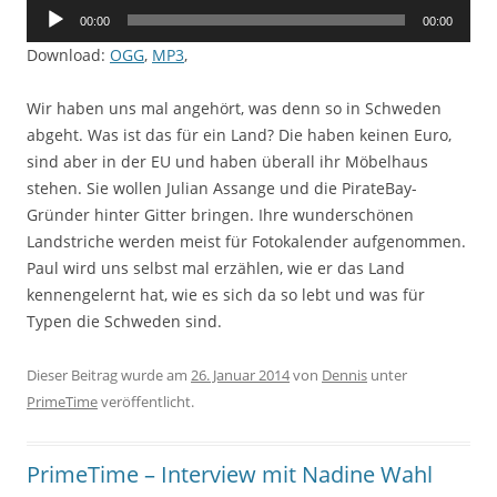
Audio-
00:00
00:00
Player
Download:
OGG
,
MP3
,
Wir haben uns mal angehört, was denn so in Schweden
abgeht. Was ist das für ein Land? Die haben keinen Euro,
sind aber in der EU und haben überall ihr Möbelhaus
stehen. Sie wollen Julian Assange und die PirateBay-
Gründer hinter Gitter bringen. Ihre wunderschönen
Landstriche werden meist für Fotokalender aufgenommen.
Paul wird uns selbst mal erzählen, wie er das Land
kennengelernt hat, wie es sich da so lebt und was für
Typen die Schweden sind.
Dieser Beitrag wurde am
26. Januar 2014
von
Dennis
unter
PrimeTime
veröffentlicht.
PrimeTime – Interview mit Nadine Wahl