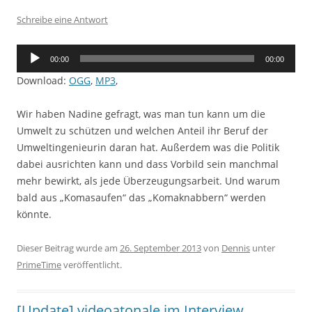
Schreibe eine Antwort
Audio-
00:00
00:00
Player
Download:
OGG
,
MP3
,
Wir haben Nadine gefragt, was man tun kann um die
Umwelt zu schützen und welchen Anteil ihr Beruf der
Umweltingenieurin daran hat. Außerdem was die Politik
dabei ausrichten kann und dass Vorbild sein manchmal
mehr bewirkt, als jede Überzeugungsarbeit. Und warum
bald aus „Komasaufen“ das „Komaknabbern“ werden
könnte.
Dieser Beitrag wurde am
26. September 2013
von
Dennis
unter
PrimeTime
veröffentlicht.
[Update] videoatonale im Interview