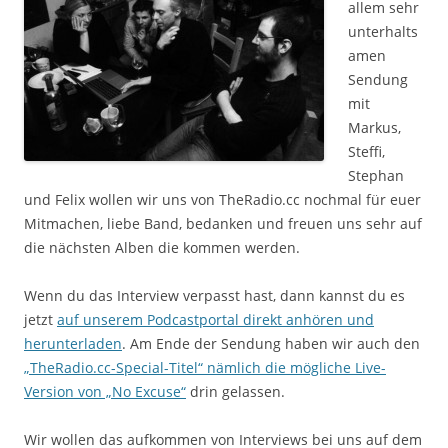
allem sehr
unterhalts
amen
Sendung
mit
Markus,
Steffi,
Stephan
und Felix wollen wir uns von TheRadio.cc nochmal für euer
Mitmachen, liebe Band, bedanken und freuen uns sehr auf
die nächsten Alben die kommen werden.
Wenn du das Interview verpasst hast, dann kannst du es
jetzt
auf unserem Podcastportal direkt anhören und
herunterladen
. Am Ende der Sendung haben wir auch den
„TheRadio.cc-Special-Titel“ nämlich die mögliche Live-
Version von „No Excuse“
drin gelassen.
Wir wollen das aufkommen von Interviews bei uns auf dem