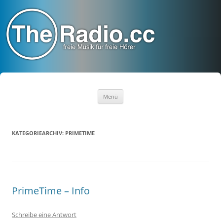
TheRadio.CC
Euer Creative Commons Radio
Zum
Menü
Inhalt
springen
KATEGORIEARCHIV:
PRIMETIME
PrimeTime – Info
Schreibe eine Antwort