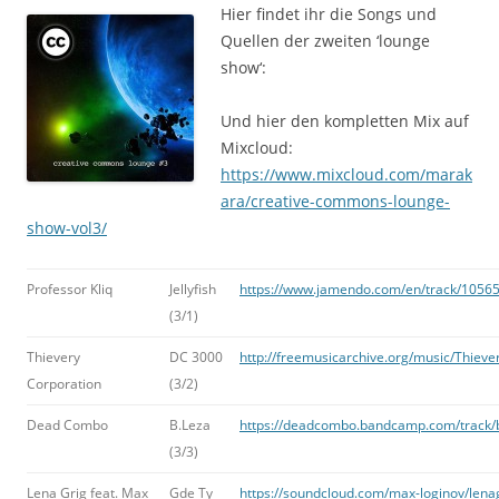
Hier findet ihr die Songs und
Quellen der zweiten ‘lounge
show‘:
Und hier den kompletten Mix auf
Mixcloud:
https://www.mixcloud.com/marak
ara/creative-commons-lounge-
show-vol3/
Professor Kliq
Jellyfish
https://www.jamendo.com/en/track/105651
(3/1)
Thievery
DC 3000
http://freemusicarchive.org/music/Thi
Corporation
(3/2)
Dead Combo
B.Leza
https://deadcombo.bandcamp.com/track/
(3/3)
Lena Grig feat. Max
Gde Ty
https://soundcloud.com/max-loginov/lena