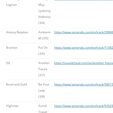
Loginov
Moy
Lyubimiy
(folkmix)
(3/4)
Antony Raijekov
Ambient-
https://www.jamendo.com/en/track/2986
M (3/5)
Branton
Put On
https://www.jamendo.com/en/track/11582
(3/6)
ISE
Another
https://soundcloud.com/ise/another-future
Future
(3/7)
Bond and Gold
Be Your
https://www.jamendo.com/en/track/58615
Lady
(3/8)
Highmas
Astral
https://www.jamendo.com/en/track/939295
Travel