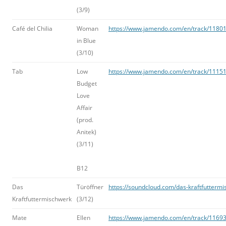
(3/9)
Café del Chilia
Woman
https://www.jamendo.com/en/track/1180
in Blue
(3/10)
Tab
Low
https://www.jamendo.com/en/track/11151
Budget
Love
Affair
(prod.
Anitek)
(3/11)
B12
Das
Türöffner
https://soundcloud.com/das-kraftfuttermi
Kraftfuttermischwerk
(3/12)
Mate
Ellen
https://www.jamendo.com/en/track/11693