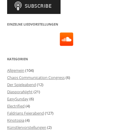
EINZELNE LIEDVORSTELLUNGEN
KATEGORIEN
Allgemein
(104)
Chaos Communication Congress
(6)
Der Spieleabend
(12)
DiasporaNight
(21)
EasySunday
(6)
Electrified
(4)
Faldrians Feierabend
(127)
Kinotopia
(4)
Künstlervorstellungen
(2)