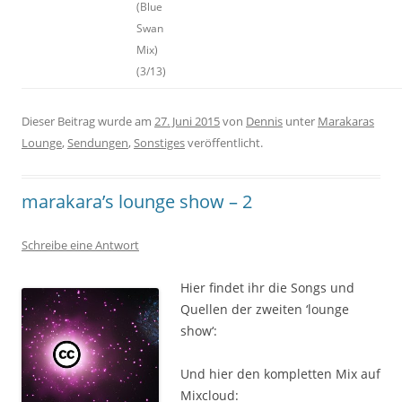
(Blue
Swan
Mix)
(3/13)
Dieser Beitrag wurde am
27. Juni 2015
von
Dennis
unter
Marakaras
Lounge
,
Sendungen
,
Sonstiges
veröffentlicht.
marakara’s lounge show – 2
Schreibe eine Antwort
Hier findet ihr die Songs und
Quellen der zweiten ‘lounge
show‘:
Und hier den kompletten Mix auf
Mixcloud: