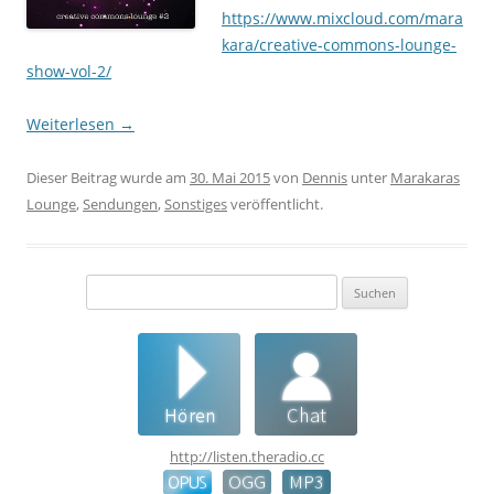
https://www.mixcloud.com/mara
kara/creative-commons-lounge-
show-vol-2/
Weiterlesen
→
Dieser Beitrag wurde am
30. Mai 2015
von
Dennis
unter
Marakaras
Lounge
,
Sendungen
,
Sonstiges
veröffentlicht.
Suchen
nach:
http://listen.theradio.cc