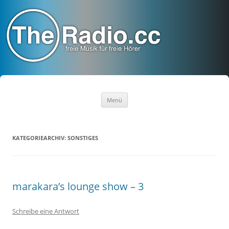
TheRadio.CC
Euer Creative Commons Radio
Zum
Menü
Inhalt
springen
KATEGORIEARCHIV:
SONSTIGES
marakara’s lounge show – 3
Schreibe eine Antwort