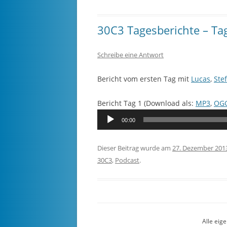
30C3 Tagesberichte – Ta
Schreibe eine Antwort
Bericht vom ersten Tag mit
Lucas
,
Ste
Bericht Tag 1 (Download als:
MP3
,
OG
Audio-
00:00
Player
Dieser Beitrag wurde am
27. Dezember 201
30C3
,
Podcast
.
Alle eig