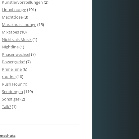
Künstlervorstellungen
(2)
LinuxLounge
(191)
Machtdose
(3)
Marakaras Lounge
(15)
Mixtapes
(10)
Nichts als Musik
(1)
Nightline
(1)
Phasenwechsel
(7)
Powergurke!
(7)
PrimeTime
(6)
routine
(10)
Rush Hour
(1)
Sendungen
(119)
Sonstiges
(2)
Talk³
(1)
enschutz