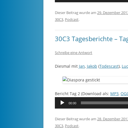
Player
Dieser Beitrag wurde am
29. Dezember 201
30C3
,
Podcast
.
30C3 Tagesberichte – Ta
Schreibe eine Antwort
Diesmal mit
Jan
,
Jakob
(
Todescast
),
Lu
Bericht Tag 2 (Download als:
MP3
,
OG
Audio-
00:00
Player
Dieser Beitrag wurde am
28. Dezember 201
30C3
,
Podcast
.