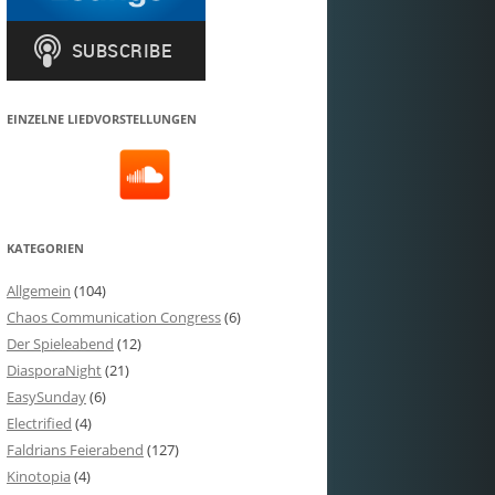
EINZELNE LIEDVORSTELLUNGEN
KATEGORIEN
Allgemein
(104)
Chaos Communication Congress
(6)
Der Spieleabend
(12)
DiasporaNight
(21)
EasySunday
(6)
Electrified
(4)
Faldrians Feierabend
(127)
Kinotopia
(4)