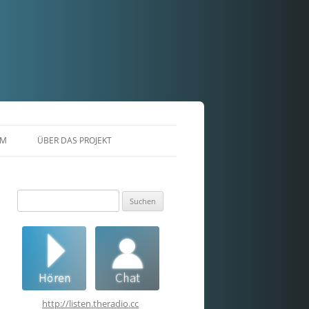
AM
ÜBER DAS PROJEKT
Suchen
nach:
http://listen.theradio.cc