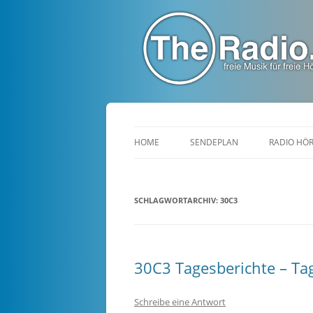
TheRadio.CC
Euer Creative Commons Radio
HOME
SENDEPLAN
RADIO HÖ
SCHLAGWORTARCHIV:
30C3
30C3 Tagesberichte – Ta
Schreibe eine Antwort