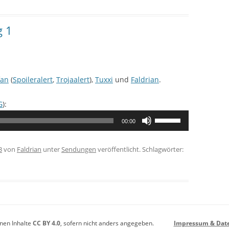
Lautstärke
zu
g 1
regeln.
fan
(
Spoileralert
,
Trojaalert
),
Tuxxi
und
Faldrian
.
G
):
Pfeiltasten
00:00
Hoch/Runter
benutzen,
3
von
Faldrian
unter
Sendungen
veröffentlicht. Schlagwörter:
um
die
Lautstärke
zu
regeln.
enen Inhalte
CC BY 4.0
, sofern nicht anders angegeben.
Impressum & Dat