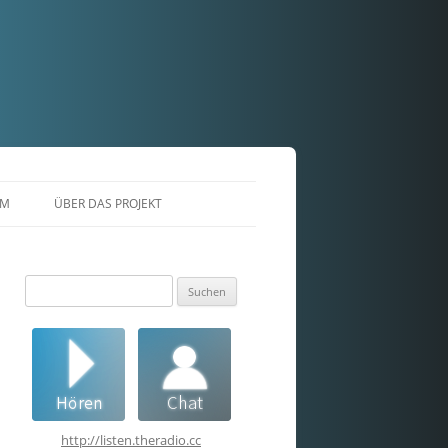
AM
ÜBER DAS PROJEKT
Suchen
nach:
http://listen.theradio.cc