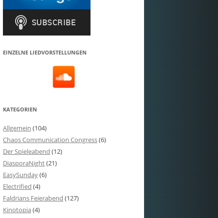
EINZELNE LIEDVORSTELLUNGEN
KATEGORIEN
Allgemein
(104)
Chaos Communication Congress
(6)
Der Spieleabend
(12)
DiasporaNight
(21)
EasySunday
(6)
Electrified
(4)
Faldrians Feierabend
(127)
Kinotopia
(4)