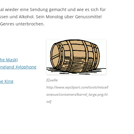
MIXTAPES
al wieder eine Sendung gemacht und wie es sich für
POWERGURKE!
ssen und Alkohol. Sein Monolog über Genussmittel
n Genres unterbrochen.
PRIMETIME
CONGRESS TAGESBERICHTE
EINGESTELLTE SENDUNGEN
ELECTRIFIED
the Mask)
MACHTDOSE
England Xylophone
DER SPIELEA
[Quelle:
he King
http://www.wpclipart.com/tools/miscell
aneous/containers/barrel_large.png.ht
ml]