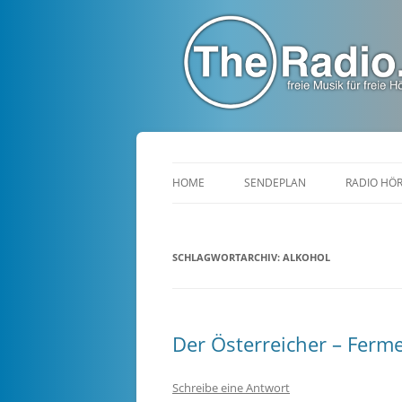
TheRadio.CC
Euer Creative Commons Radio
HOME
SENDEPLAN
RADIO HÖ
SCHLAGWORTARCHIV:
ALKOHOL
Der Österreicher – Ferm
Schreibe eine Antwort