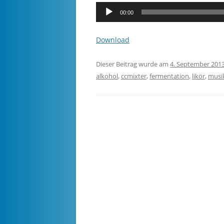
Audio-
00:00
Player
Download
Dieser Beitrag wurde am
4. September 201
alkohol
,
ccmixter
,
fermentation
,
likör
,
musi