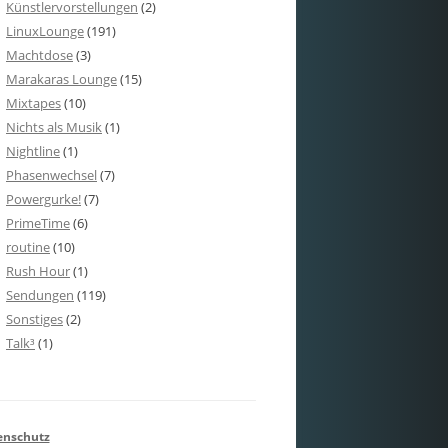
Künstlervorstellungen
(2)
LinuxLounge
(191)
Machtdose
(3)
Marakaras Lounge
(15)
Mixtapes
(10)
Nichts als Musik
(1)
Nightline
(1)
Phasenwechsel
(7)
Powergurke!
(7)
PrimeTime
(6)
routine
(10)
Rush Hour
(1)
Sendungen
(119)
Sonstiges
(2)
Talk³
(1)
enschutz