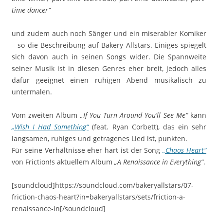
time dancer“
und zudem auch noch Sänger und ein miserabler Komiker
– so die Beschreibung auf Bakery Allstars. Einiges spiegelt
sich davon auch in seinen Songs wider. Die Spannweite
seiner Musik ist in diesen Genres eher breit, jedoch alles
dafür geeignet einen ruhigen Abend musikalisch zu
untermalen.
Vom zweiten Album
„If You Turn Around You’ll See Me“
kann
„Wish I Had Something“
(feat. Ryan Corbett), das ein sehr
langsamen, ruhiges und getragenes Lied ist, punkten.
Für seine Verhältnisse eher hart ist der Song
„Chaos Heart“
von Friction!s aktuellem Album
„A Renaissance in Everything“
.
[soundcloud]https://soundcloud.com/bakeryallstars/07-
friction-chaos-heart?in=bakeryallstars/sets/friction-a-
renaissance-in[/soundcloud]