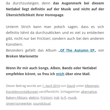
da durchzusteigen, denn
das Augenmerk bei diesem
Netlabel liegt definitiv auf der Musik und nicht auf der
Übersichtlichkeit ihrer Homepage
.
Unterm Strich kann man jedoch sagen, dass es sich
definitiv lohnt da durchzuklicken und es viel zu entdecken
gibt, nicht nur bei Friction!, sondern auch bei den anderen
Künstlern.
Besonders gefällt das Album
„
Of The Autumn EP
„
von
Broken Marionette
Wenn ihr mir auch Songs, Alben, Bands oder Netlabel
empfehlen könnt, so freu ich
mich
über eine Mail.
Dieser Beitrag wurde am
1. April 2014
von
David
unter
Allgemein
,
Künstlervorstellungen
veröffentlicht. Schlagwörter:
alternative
,
Bakery Allstars
,
elektro
,
Friction!
,
indi
,
lo-fi
,
musik
,
singer/songwriter
,
soundcloud
.