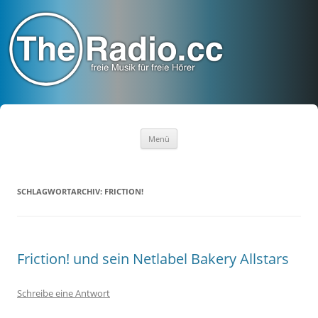
TheRadio.CC
Euer Creative Commons Radio
Zum
Menü
Inhalt
springen
SCHLAGWORTARCHIV:
FRICTION!
Friction! und sein Netlabel Bakery Allstars
Schreibe eine Antwort