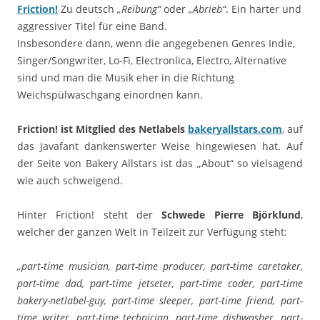
Friction!
Zu deutsch
„Reibung“
oder
„Abrieb“
. Ein harter und
aggressiver Titel für eine Band.
Insbesondere dann, wenn die angegebenen Genres Indie,
Singer/Songwriter, Lo-Fi, Electronlica, Electro, Alternative
sind und man die Musik eher in die Richtung
Weichspülwaschgang einordnen kann.
Friction! ist Mitglied des Netlabels
bakeryallstars.com
, auf
das Javafant dankenswerter Weise hingewiesen hat. Auf
der Seite von Bakery Allstars ist das „About“ so vielsagend
wie auch schweigend.
Hinter Friction! steht der
Schwede Pierre Björklund
,
welcher der ganzen Welt in Teilzeit zur Verfügung steht:
„part-time musician, part-time producer, part-time caretaker,
part-time dad, part-time jetseter, part-time coder, part-time
bakery-netlabel-guy, part-time sleeper, part-time friend, part-
time writer, part-time technician, part-time dishwasher, part-