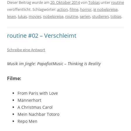
Dieser Beitrag wurde am
20. Oktober 2014
von
Tobias
unter
routine
veröffentlicht. Schlagwörter:
action
,
filme
,
horror
,
ig nobelpreise
,
lesen
,
lukas
,
movies
,
nobelpreise
,
routine
,
serien
,
studieren
,
tobias
.
routine #02 – Verschleimt
Schreibe eine Antwort
Musik im Jingle: PapafiotMusic – Thinking Is Reality
Filme:
From Paris with Love
Männerhort
A Christmas Carol
Mein Nachbar Totoro
Repo Men