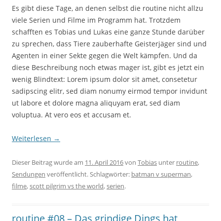
Es gibt diese Tage, an denen selbst die routine nicht allzu
viele Serien und Filme im Programm hat. Trotzdem
schafften es Tobias und Lukas eine ganze Stunde darüber
zu sprechen, dass Tiere zauberhafte Geisterjäger sind und
Agenten in einer Sekte gegen die Welt kämpfen. Und da
diese Beschreibung noch etwas mager ist, gibt es jetzt ein
wenig Blindtext: Lorem ipsum dolor sit amet, consetetur
sadipscing elitr, sed diam nonumy eirmod tempor invidunt
ut labore et dolore magna aliquyam erat, sed diam
voluptua. At vero eos et accusam et.
Weiterlesen
→
Dieser Beitrag wurde am
11. April 2016
von
Tobias
unter
routine
,
Sendungen
veröffentlicht. Schlagwörter:
batman v superman
,
filme
,
scott pilgrim vs the world
,
serien
.
routine #08 – Das grindige Dings hat