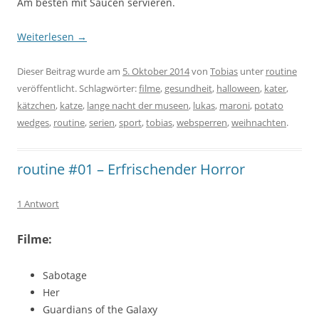
Am besten mit Saucen servieren.
Weiterlesen
→
Dieser Beitrag wurde am
5. Oktober 2014
von
Tobias
unter
routine
veröffentlicht. Schlagwörter:
filme
,
gesundheit
,
halloween
,
kater
,
kätzchen
,
katze
,
lange nacht der museen
,
lukas
,
maroni
,
potato
wedges
,
routine
,
serien
,
sport
,
tobias
,
websperren
,
weihnachten
.
routine #01 – Erfrischender Horror
1 Antwort
Filme:
Sabotage
Her
Guardians of the Galaxy