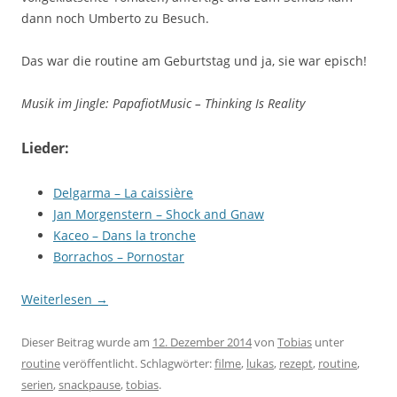
dann noch Umberto zu Besuch.
Das war die routine am Geburtstag und ja, sie war episch!
Musik im Jingle: PapafiotMusic – Thinking Is Reality
Lieder:
Delgarma – La caissière
Jan Morgenstern – Shock and Gnaw
Kaceo – Dans la tronche
Borrachos – Pornostar
Weiterlesen
→
Dieser Beitrag wurde am
12. Dezember 2014
von
Tobias
unter
routine
veröffentlicht. Schlagwörter:
filme
,
lukas
,
rezept
,
routine
,
serien
,
snackpause
,
tobias
.