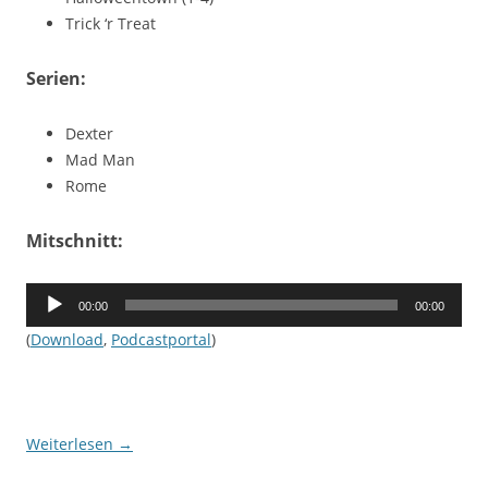
Trick ‘r Treat
Serien:
Dexter
Mad Man
Rome
Mitschnitt:
Audio-
00:00
00:00
Player
(
Download
,
Podcastportal
)
Weiterlesen
→