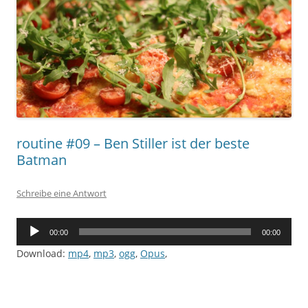
routine #09 – Ben Stiller ist der beste
Batman
Schreibe eine Antwort
Audio-
00:00
00:00
Player
Download:
mp4
,
mp3
,
ogg
,
Opus
,