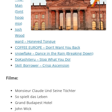
Man
(Synt
hpop
mix)
Josh
Wood
ward – Honeyed Tongue
COFFEE EUROPE – Don’t Want You Back
snowflake – Dance in the Rain (Breaking Down)
DoKashiteru – Stop What You Do!
Skill_Borrower – Crisp Ascension
Filme:
Monsieur Claude Und Seine Töchter
So spielt das Leben
Grand Budapest Hotel
John Wick