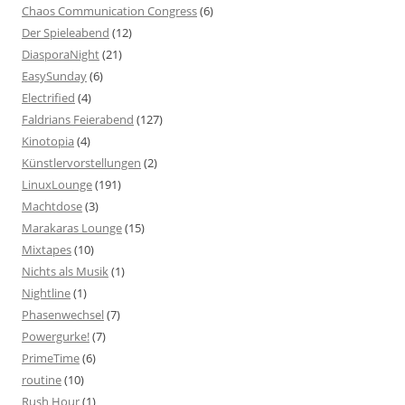
Chaos Communication Congress
(6)
Der Spieleabend
(12)
DiasporaNight
(21)
EasySunday
(6)
Electrified
(4)
Faldrians Feierabend
(127)
Kinotopia
(4)
Künstlervorstellungen
(2)
LinuxLounge
(191)
Machtdose
(3)
Marakaras Lounge
(15)
Mixtapes
(10)
Nichts als Musik
(1)
Nightline
(1)
Phasenwechsel
(7)
Powergurke!
(7)
PrimeTime
(6)
routine
(10)
Rush Hour
(1)