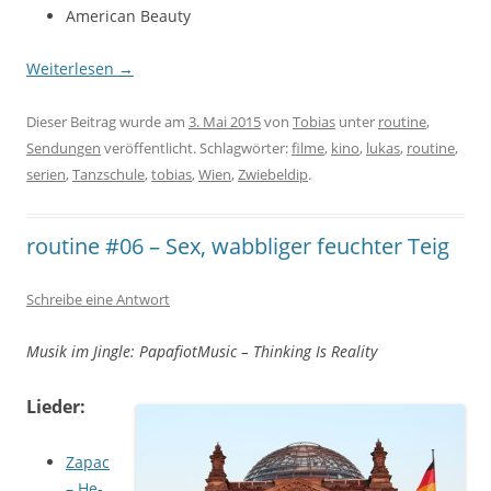
American Beauty
Weiterlesen
→
Dieser Beitrag wurde am
3. Mai 2015
von
Tobias
unter
routine
,
Sendungen
veröffentlicht. Schlagwörter:
filme
,
kino
,
lukas
,
routine
,
serien
,
Tanzschule
,
tobias
,
Wien
,
Zwiebeldip
.
routine #06 – Sex, wabbliger feuchter Teig
Schreibe eine Antwort
Musik im Jingle: PapafiotMusic – Thinking Is Reality
Lieder:
Zapac
– He-