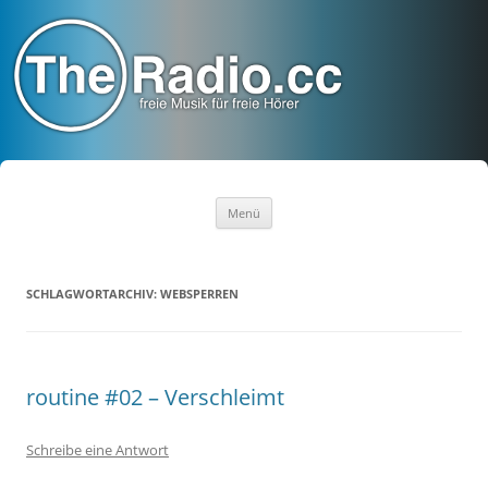
TheRadio.CC
Euer Creative Commons Radio
Zum
Menü
Inhalt
springen
SCHLAGWORTARCHIV:
WEBSPERREN
routine #02 – Verschleimt
Schreibe eine Antwort