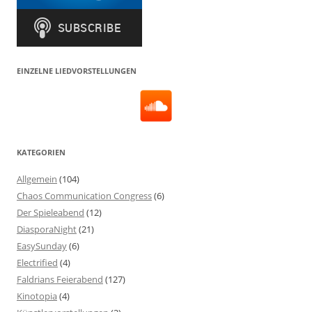
EINZELNE LIEDVORSTELLUNGEN
KATEGORIEN
Allgemein
(104)
Chaos Communication Congress
(6)
Der Spieleabend
(12)
DiasporaNight
(21)
EasySunday
(6)
Electrified
(4)
Faldrians Feierabend
(127)
Kinotopia
(4)