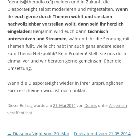
[dennis@theradio.cc]) melden und in Zukunft die
DiasporaNight selbst moderieren und mitgestalten.
Wenn
ihr euch gerne durch Themen wühlt und sie dann
nachvollziehbar vorstellen wollt, dann seid ihr herzlich
eingeladen!
Benjamin wird euch dann
technisch
unterstützen und Streamen
, während ihr die Sendung mit
Themen füllt. Vielleicht habt ihr auch ganz andere Ideen
zum Thema Netzpolitik? Kein Problem! Stellt sie uns doch
einmal vor und wir beraten gerne gemeinsam über die
Umsetzung.
Wann die DiasporaNight wieder in ihrer ursprünglichen
Form erscheinen wird, ist noch unklar.
Dieser Beitrag wurde am
21. Mai 2014
von
Dennis
unter
Allgemein
veröffentlicht.
Beitragsnavigation
←
DiasporaNight vom 20. Mai
Feierabend vom 21.05.2014