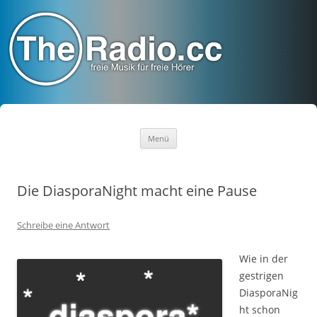
TheRadio.CC
Euer Creative Commons Radio
Zum
Menü
Inhalt
springen
Die DiasporaNight macht eine Pause
Schreibe eine Antwort
Wie in der
gestrigen
DiasporaNig
ht schon