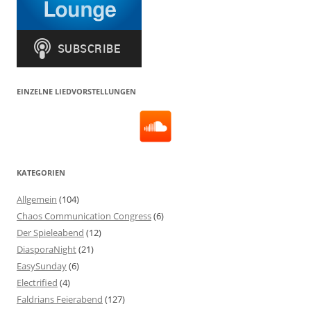
EINZELNE LIEDVORSTELLUNGEN
KATEGORIEN
Allgemein
(104)
Chaos Communication Congress
(6)
Der Spieleabend
(12)
DiasporaNight
(21)
EasySunday
(6)
Electrified
(4)
Faldrians Feierabend
(127)