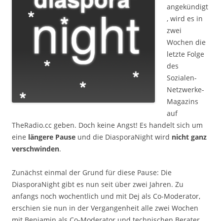
angekündigt
, wird es in
zwei
Wochen die
letzte Folge
des
Sozialen-
Netzwerke-
Magazins
auf
TheRadio.cc geben. Doch keine Angst! Es handelt sich um
eine
längere Pause
und die DiasporaNight wird
nicht ganz
verschwinden
.
Zunächst einmal der Grund für diese Pause: Die
DiasporaNight gibt es nun seit über zwei Jahren. Zu
anfangs noch wochentlich und mit Dej als Co-Moderator,
erschien sie nun in der Vergangenheit alle zwei Wochen
mit Benjamin als Co-Moderator und technischen Berater,